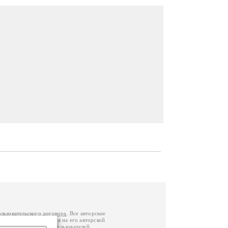
ользовательского договора
. Все авторские
у вы можете обратиться на его авторской
й Федерации
. Данные пользователей