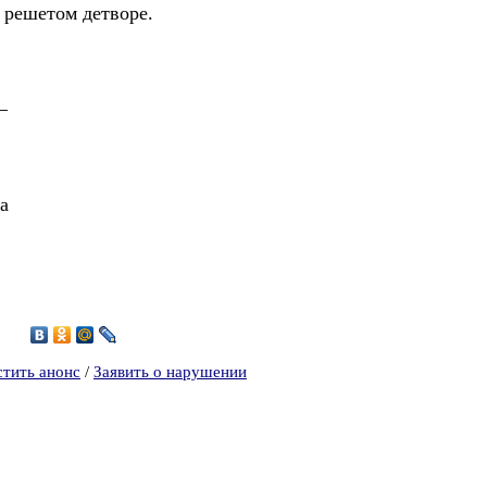
 решетом детворе.
–
а
5
стить анонс
/
Заявить о нарушении