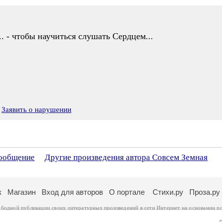
.. - чтобы научиться слушать Сердцем...
Заявить о нарушении
сообщение
Другие произведения автора Совсем Земная
к
Магазин
Вход для авторов
О портале
Стихи.ру
Проза.ру
ободной публикации своих литературных произведений в сети Интернет на основании
п
ся
законом
. Перепечатка произведений возможна только с согласия его автора, к котором
ры несут самостоятельно на основании
правил публикации
и
законодательства Российско