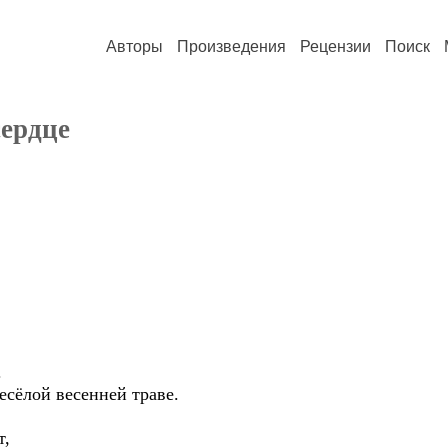
Авторы
Произведения
Рецензии
Поиск
сердце
.
есёлой весенней траве.
т,