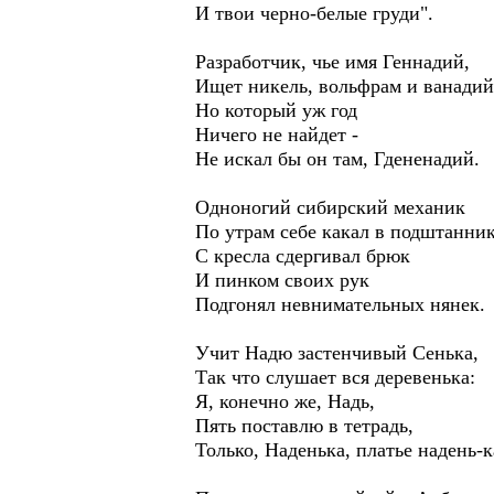
И твои черно-белые груди".
Разработчик, чье имя Геннадий,
Ищет никель, вольфрам и ванадий
Но который уж год
Ничего не найдет -
Не искал бы он там, Гдененадий.
Одноногий сибирский механик
По утрам себе какал в подштанник
С кресла сдергивал брюк
И пинком своих рук
Подгонял невнимательных нянек.
Учит Надю застенчивый Сенька,
Так что слушает вся деревенька:
Я, конечно же, Надь,
Пять поставлю в тетрадь,
Только, Наденька, платье надень-к