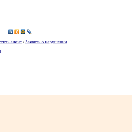
2
стить анонс
/
Заявить о нарушении
а