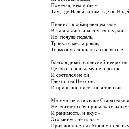
Помечал, кем и где -
Там, где Надей, и там, где не Наде
Пианист в обмирающем зале
Вставил лист и коснулся педали.
Но, почуяв педаль,
Тронул с места рояль,
Тормознув лишь на автовокзале.
Благородный испанский невротик
Целовал свою даму не в ротик.
И светился не он,
Где-то пел Не отон,
И привычно висел невставотик.
Математик в поселке Старательно
Не считает себя привлекательным:
И ранимость, и вкус -
Это минус, не плюс -
Приз достанется ёбтвоюмательным