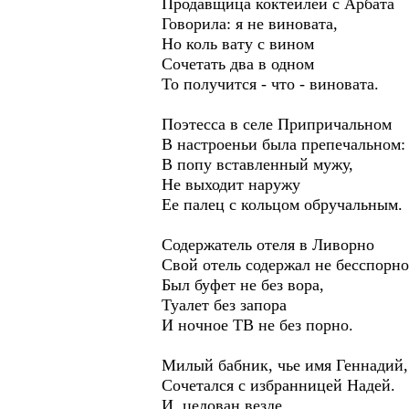
Продавщица коктейлей с Арбата
Говорила: я не виновата,
Но коль вату с вином
Сочетать два в одном
То получится - что - виновата.
Поэтесса в селе Припричальном
В настроеньи была препечальном:
В попу вставленный мужу,
Не выходит наружу
Ее палец с кольцом обручальным.
Содержатель отеля в Ливорно
Свой отель содержал не бесспорно
Был буфет не без вора,
Туалет без запора
И ночное ТВ не без порно.
Милый бабник, чье имя Геннадий,
Сочетался с избранницей Надей.
И, целован везде,