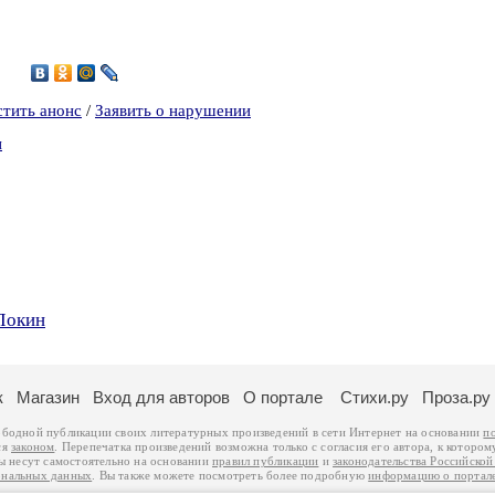
4
стить анонс
/
Заявить о нарушении
н
Локин
к
Магазин
Вход для авторов
О портале
Стихи.ру
Проза.ру
ободной публикации своих литературных произведений в сети Интернет на основании
п
ся
законом
. Перепечатка произведений возможна только с согласия его автора, к котором
ры несут самостоятельно на основании
правил публикации
и
законодательства Российско
ональных данных
. Вы также можете посмотреть более подробную
информацию о портал