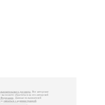
ользовательского договора
. Все авторские
у вы можете обратиться на его авторской
й Федерации
. Данные пользователей
е
и
связаться с администрацией
.