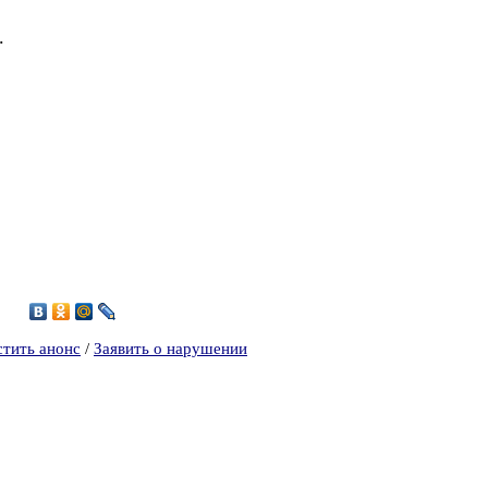
.
0
стить анонс
/
Заявить о нарушении