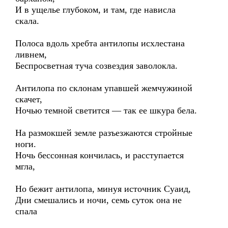
И в ущелье глубоком, и там, где нависла
скала.
Полоса вдоль хребта антилопы исхлестана
ливнем,
Беспросветная туча созвездия заволокла.
Антилопа по склонам упавшей жемчужиной
скачет,
Ночью темной светится — так ее шкура бела.
На размокшей земле разъезжаются стройные
ноги.
Ночь бессонная кончилась, и расступается
мгла,
Но бежит антилопа, минуя источник Суаид,
Дни смешались и ночи, семь суток она не
спала