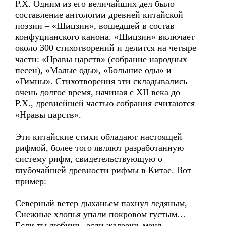
Р.Х. Одним из его величайших дел было
составление антологии древней китайской
поэзии – «Шицзин», вошедшей в состав
конфуцианского канона. «Шицзин» включает
около 300 стихотворений и делится на четыре
части: «Нравы царств» (собрание народных
песен), «Малые оды», «Большие оды» и
«Гимны». Стихотворения эти складывались
очень долгое время, начиная с XII века до
Р.Х., древнейшей частью собрания считаются
«Нравы царств».
Эти китайские стихи обладают настоящей
рифмой, более того являют разработанную
систему рифм, свидетельствующую о
глубочайшей древности рифмы в Китае. Вот
пример:
Северный ветер дыханьем пахнул ледяным,
Снежные хлопья упали покровом густым…
Если ты любишь, если жалеешь меня,