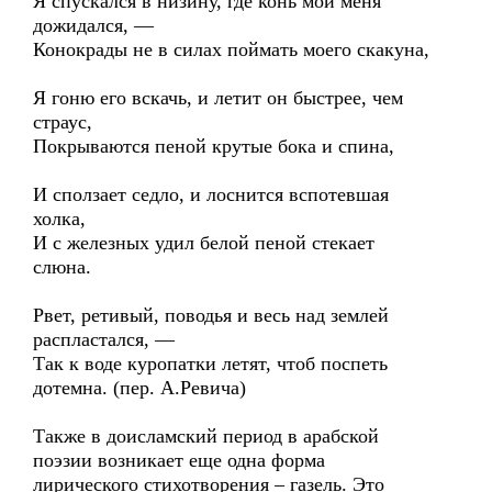
Я спускался в низину, где конь мой меня
дожидался, —
Конокрады не в силах поймать моего скакуна,
Я гоню его вскачь, и летит он быстрее, чем
страус,
Покрываются пеной крутые бока и спина,
И сползает седло, и лоснится вспотевшая
холка,
И с железных удил белой пеной стекает
слюна.
Рвет, ретивый, поводья и весь над землей
распластался, —
Так к воде куропатки летят, чтоб поспеть
дотемна. (пер. А.Ревича)
Также в доисламский период в арабской
поэзии возникает еще одна форма
лирического стихотворения – газель. Это