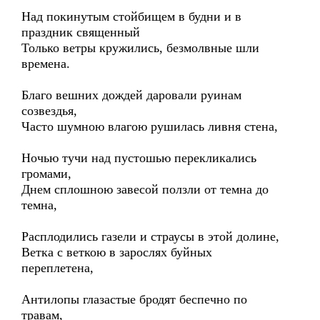
Над покинутым стойбищем в будни и в
праздник священный
Только ветры кружились, безмолвные шли
времена.
Благо вешних дождей даровали руинам
созвездья,
Часто шумною влагою рушилась ливня стена,
Ночью тучи над пустошью перекликались
громами,
Днем сплошною завесой ползли от темна до
темна,
Расплодились газели и страусы в этой долине,
Ветка с веткою в зарослях буйных
переплетена,
Антилопы глазастые бродят беспечно по
травам,