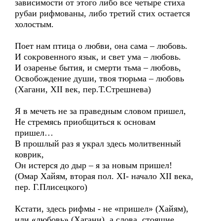
зависимости от этого либо все четыре стиха
рубаи рифмованы, либо третий стих остается
холостым.
Поет нам птица о любви, она сама – любовь.
И сокровенного язык, и свет ума – любовь.
И озаренье бытия, и смерти тьма – любовь,
Освобождение души, твоя тюрьма – любовь
(Хагани, XII век, пер.Т.Стрешнева)
Я в мечеть не за праведным словом пришел,
Не стремясь приобщиться к основам
пришел…
В прошлый раз я украл здесь молитвенный
коврик,
Он истерся до дыр – я за новым пришел!
(Омар Хайям, вторая пол. XI- начало XII века,
пер. Г.Плисецкого)
Кстати, здесь рифмы - не «пришел» (Хайям),
или «любовь» (Хагани), а слова, стоящие