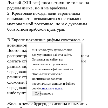
Луллий (XIII век) писал стихи не только на
родном языке, но и на арабском.
2. Крестовые походы дали европейцам
возможность познакомиться не только с
материальной роскошью, но и с духовным
богатством арабской культуры.
В Европе появление рифмы сочеталось с
возникновением строфической формы.
Восточные моноримы не получили
Мы используем файлы cookie
для улучшения работы сайта.
распространения у европейцев; здесь стали
Оставаясь на сайте, вы
слагать стихи с чередующимися рифмами
соглашаетесь с условиями
разных видов. Из повторяемости таких
использования файлов cookies.
чередований и возникла строфа. Среди
Чтобы ознакомиться с
ранних строф были как простые, так и
Политикой обработки
сложные. Пример строфы с простым
персональных данных и файлов
чередованием парных рифм – «Песнь о
cookie,
нажмите здесь
.
нибелунгах» (XIII век):
Соглашаюсь
Жила в земле бургундов девица юных лет.