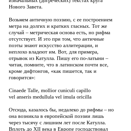
изначальных (догреческих) текстах круга
Нового Завета.
Возьмем античную поэзию, с ее построением
метра на долгих и кратких гласных. Тот же
случай – метрическая основа есть, но рифма
отсутствует. И это при том, что античные
поэты знают искусство аллитерации, и
неплохо владеют им. Вот, для примера,
отрывок из Катулла. Пишу его по-латыни –
читая, помните, что в латинском почти все,
кроме дифтонгов, «как пишется, так и
говорится»:
Cinaede Talle, mollior cuniculi capillo
vel anseris medullula vel imula oricilla
Отсюда, казалось бы, недалеко до рифмы – но
она возникла в европейской поэзии лишь
через тысячу с лишним лет после Катулла.
Вплоть до XII века в Европе господствовал