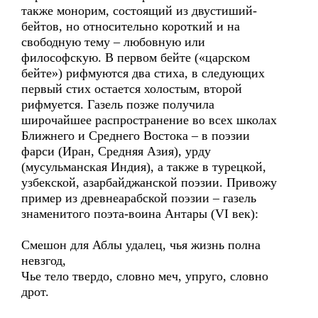
также монорим, состоящий из двустиший-
бейтов, но относительно короткий и на
свободную тему – любовную или
философскую. В первом бейте («царском
бейте») рифмуются два стиха, в следующих
первый стих остается холостым, второй
рифмуется. Газель позже получила
широчайшее распространение во всех школах
Ближнего и Среднего Востока – в поэзии
фарси (Иран, Средняя Азия), урду
(мусульманская Индия), а также в турецкой,
узбекской, азарбайджанской поэзии. Привожу
пример из древнеарабской поэзии – газель
знаменитого поэта-воина Антары (VI век):
Смешон для Аблы удалец, чья жизнь полна
невзгод,
Чье тело твердо, словно меч, упруго, словно
дрот.