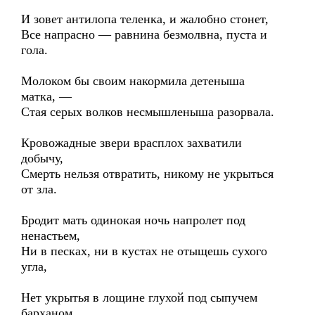
И зовет антилопа теленка, и жалобно стонет,
Все напрасно — равнина безмолвна, пуста и
гола.
Молоком бы своим накормила детеныша
матка, —
Стая серых волков несмышленыша разорвала.
Кровожадные звери врасплох захватили
добычу,
Смерть нельзя отвратить, никому не укрыться
от зла.
Бродит мать одинокая ночь напролет под
ненастьем,
Ни в песках, ни в кустах не отыщешь сухого
угла,
Нет укрытья в лощине глухой под сыпучем
барханом,