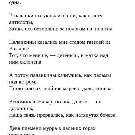
одна.
В паланкинах укрылись они, как в логу
антилопы,
Затаились безмолвно за пологом из полотна.
Паланкины казались мне стадом газелей из
Важдры:
Тот, что меньше, — детеныш, и матка над
ним склонена.
А потом паланкины качнулись, как пальмы
под ветром,
Поглотило их знойное марево, даль, синева.
Вспоминаю Навар, но она далеко — не
догонишь,
Наша связь прервалась, как натянутая бечева.
Дева племени мурра в далеких горах
поселилась.