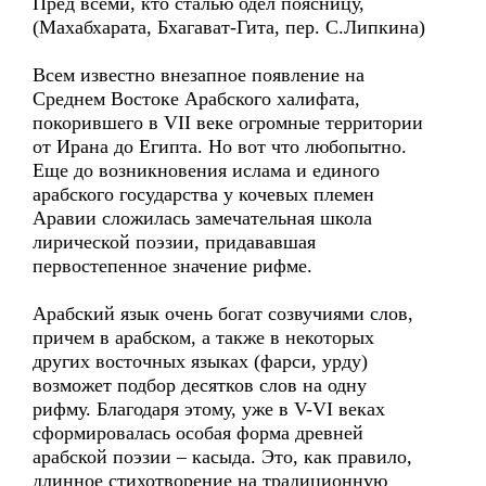
Пред всеми, кто сталью одел поясницу,
(Махабхарата, Бхагават-Гита, пер. С.Липкина)
Всем известно внезапное появление на
Среднем Востоке Арабского халифата,
покорившего в VII веке огромные территории
от Ирана до Египта. Но вот что любопытно.
Еще до возникновения ислама и единого
арабского государства у кочевых племен
Аравии сложилась замечательная школа
лирической поэзии, придававшая
первостепенное значение рифме.
Арабский язык очень богат созвучиями слов,
причем в арабском, а также в некоторых
других восточных языках (фарси, урду)
возможет подбор десятков слов на одну
рифму. Благодаря этому, уже в V-VI веках
сформировалась особая форма древней
арабской поэзии – касыда. Это, как правило,
длинное стихотворение на традиционную