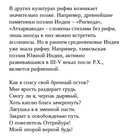
В других культурах рифма возникает
значительно позже. Например, древнейшие
памятники поэзии Индии – «Ригведа»,
«Атхарваведа» - сложены стихами без рифм,
лишь иногда в них можно встретить
ассонансы. Но в раннем средневековье Индия
уже знала рифму. Например, тамильская
поэзия Южной Индии, активно
развивавшаяся в III-V веках после Р.Х.,
является рифменной.
Как я спасу свой бренный остов?
Мне ярость раздирает грудь.
Смогу ли я, черпак дырявый,
Хоть каплю блага зачерпнуть?
Лягушка я в змеиной пасти.
Закрыт к освобожденью путь.
О повелитель Оттрийура!
Моей опорой верной будь!