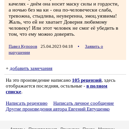
качелях - днём она носит маску силы и гордости,
а ночью без ма ки - она по-человечески слаба,
тревожна, стыдлива, неуверенна, эмоц.уязвима!
Жаль, что ей не хватает Доверия любимому
человеку! Или этот человек не смог её убедить в
том, что ему можно доверять.
Павел Купоров
25.04.2023 04:18
•
Заявить о
нарушении
+
добавить замечания
На это произведение написано
105 рецензий
, здесь
отображается последняя, остальные -
в полном
списке
.
Написать рецензию
Написать личное сообщение
Другие произведения автора Евгений Евтушенко