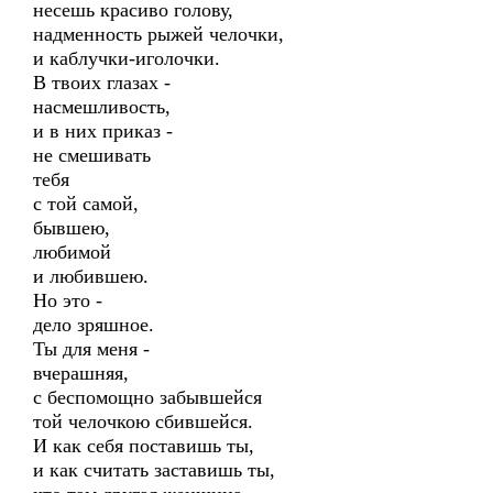
несешь красиво голову,
надменность рыжей челочки,
и каблучки-иголочки.
В твоих глазах -
насмешливость,
и в них приказ -
не смешивать
тебя
с той самой,
бывшею,
любимой
и любившею.
Но это -
дело зряшное.
Ты для меня -
вчерашняя,
с беспомощно забывшейся
той челочкою сбившейся.
И как себя поставишь ты,
и как считать заставишь ты,