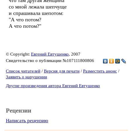
что там другая женщина
со мной лежала шепчуще
и спрашивала шепотом:
"А что потом?
А что потом?"
© Copyright:
Евгений Евтушенко
, 2007
Свидетельство о публикации №107111800806
Список читателей
/
Версия для печати
/
Разместить анонс
/
Заявить о нарушении
Другие произведения автора Евгений Евтушенко
Рецензии
Написать рецензию