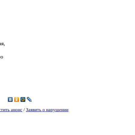
ая,
ою
стить анонс
/
Заявить о нарушении