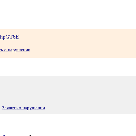
jbhpGT6E
ть о нарушении
Заявить о нарушении