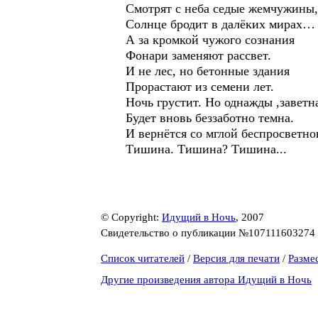
Смотрят с неба седые жемчужины,
Солнце бродит в далёких мирах…
А за кромкой чужого сознания
Фонари заменяют рассвет.
И не лес, но бетонные здания
Прорастают из семени лет.
Ночь грустит. Но однажды ,заветн
Будет вновь беззаботно темна.
И вернётся со мглой беспросветн
Тишина. Тишина? Тишина...
© Copyright:
Идущий в Ночь
, 2007
Свидетельство о публикации №107111603274
Список читателей
/
Версия для печати
/
Разме
Другие произведения автора Идущий в Ночь