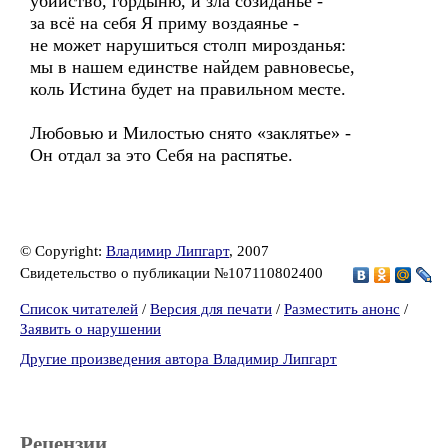
убийство, гордыню, и зла созиданье -
за всё на себя Я приму воздаянье -
не может нарушиться столп мирозданья:
мы в нашем единстве найдем равновесье,
коль Истина будет на правильном месте.
Любовью и Милостью снято «заклятье» -
Он отдал за это Себя на распятье.
© Copyright:
Владимир Липгарт
, 2007
Свидетельство о публикации №107110802400
Список читателей
/
Версия для печати
/
Разместить анонс
/
Заявить о нарушении
Другие произведения автора Владимир Липгарт
Рецензии