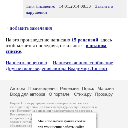
Таня Лисовенко
14.01.2014 00:33
Заявить о
нарушении
+
добавить замечания
На это произведение написано
15 рецензий
, здесь
отображается последняя, остальные -
в полном
списке
.
Написать рецензию
Написать личное сообщение
Другие произведения автора Владимир Липгарт
Авторы
Произведения
Рецензии
Поиск
Магазин
Вход для авторов
О портале
Стихи.ру
Проза.ру
Портал Стихи.ру предоставляет авторам возможность
свободной публикации своих литературных произведений в
сети Интернет на основании
пользовательского договора
.
Все авторские права на произведения принадлежат авторам
и охраняются
законом
. Перепечатка произведений возможна
Мы используем файлы cookie
только с согласия его автора, к которому вы можете
обратиться на его авторской странице. Ответственность за
для улучшения работы сайта.