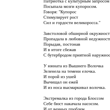
Патриотка с культурным запросом
Посыпала мозги купоросом.
Говоря: "Купорос
Стимулирует рост
Сил и гордости великоросса."
Завстоловой обширной окружност
Пропадала в любовной недужност
Порыдав, постонав
И в итоге сбежав
С бутербродом приятной наружнос
У юнната из Вышнего Волочка
Зеленела на темени елочка.
И порой из ушей
Вычищал он ежей
И из носа высмаркивал волочка.
Экстремалка из города Блоссом
Себе бюст накачала насосом.
И от вечных проблем