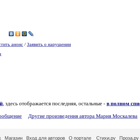
9
стить анонс
/
Заявить о нарушении
а
ий
, здесь отображается последняя, остальные -
в полном спи
сообщение
Другие произведения автора Мария Москалева
к
Магазин
Вход для авторов
О портале
Стихи.ру
Проза.ру