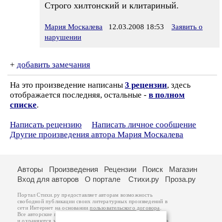
Строго хилтонский и клитариный.
Мария Москалева
12.03.2008 18:53
Заявить о
нарушении
+
добавить замечания
На это произведение написаны
3 рецензии
, здесь
отображается последняя, остальные -
в полном
списке
.
Написать рецензию
Написать личное сообщение
Другие произведения автора Мария Москалева
Авторы
Произведения
Рецензии
Поиск
Магазин
Вход для авторов
О портале
Стихи.ру
Проза.ру
Портал Стихи.ру предоставляет авторам возможность
свободной публикации своих литературных произведений в
сети Интернет на основании
пользовательского договора
.
Все авторские права на произведения принадлежат авторам
и охраняются
законом
. Перепечатка произведений возможна