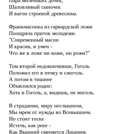
Пара миленьких дочек,
Шаловливый сыночек
И вагон строевой древесины.
Франкмасонка из гарвардской ложи
Поощряла приток молодежи.
"Современный масон
И красив, и умен -
Что же в ложе ни кожи, ни рожи?"
Том второй недокончивши, Гоголь
Положил его в печку и сжеголь.
А потом в тишине
Объяснялся родне:
Хоть и Гоголь, а, видишь, не моголь.
В страдании, миру неслышном,
Мы мрем от нужды во Всевышнем.
Но стоит тоске
Истечь, как реке -
Как Вышний сменяется Лишним.