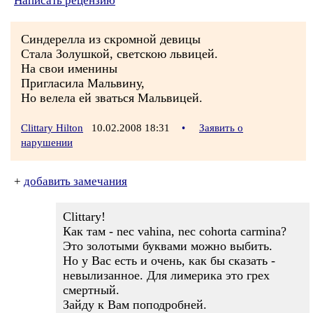
Написать рецензию
Синдерелла из скромной девицы
Стала Золушкой, светскою львицей.
На свои именины
Пригласила Мальвину,
Но велела ей зваться Мальвицей.
Clittary Hilton
10.02.2008 18:31
•
Заявить о
нарушении
+
добавить замечания
Clittary!
Как там - nec vahina, nec cohorta carmina?
Это золотыми буквами можно выбить.
Но у Вас есть и очень, как бы сказать -
невылизанное. Для лимерика это грех
смертный.
Зайду к Вам поподробней.