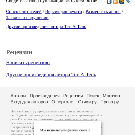
Свидетельство о публикации №107093000146
Список читателей
/
Версия для печати
/
Разместить анонс
/
Заявить о нарушении
Другие произведения автора Тет-А-Тень
Рецензии
Написать рецензию
Другие произведения автора Тет-А-Тень
Авторы
Произведения
Рецензии
Поиск
Магазин
Вход для авторов
О портале
Стихи.ру
Проза.ру
Портал Стихи.ру предоставляет авторам возможность
свободной публикации своих литературных произведений в
сети Интернет на основании
пользовательского договора
.
Все авторские права на произведения принадлежат авторам
и охраняются
законом
. Перепечатка произведений возможна
Мы используем файлы cookie
только с согласия его автора, к которому вы можете
обратиться на его авторской странице. Ответственность за