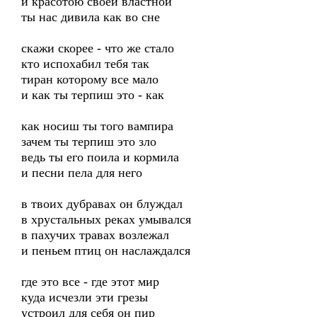
и красотою своей властной
ты нас дивила как во сне
скажи скорее - что же стало
кто испохабил тебя так
тиран которому все мало
и как ты терпиш это - как
как носиш ты того вампира
зачем ты терпиш это зло
ведь ты его поила и кормила
и песни пела для него
в твоих дубравах он блуждал
в хрустальных реках умывался
в пахучих травах возлежал
и пеньем птиц он наслаждался
где это все - где этот мир
куда исчезли эти грезы
устроил для себя он пир