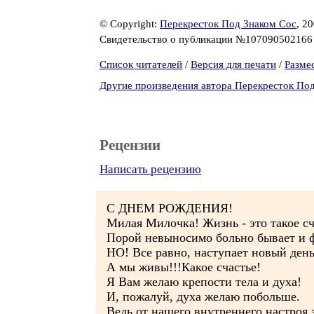
© Copyright:
Перекресток Под Знаком Сос
, 2
Свидетельство о публикации №10709050216
Список читателей
/
Версия для печати
/
Разме
Другие произведения автора Перекресток По
Рецензии
Написать рецензию
C ДНЕМ РОЖДЕНИЯ!
Милая Милочка! Жизнь - это такое сч
Порой невыносимо больно бывает и ф
НО! Все равно, наступает новый день
А мы живы!!!Какое счастье!
Я Вам желаю крепости тела и духа!
И, пожалуй, духа желаю побольше.
Ведь от нашего внутреннего настроя 