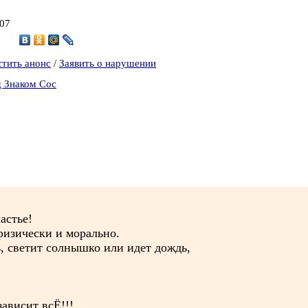
007
6
стить анонс
/
Заявить о нарушении
д Знаком Сос
астье!
изически и морально.
, светит солнышко или идет дождь,
зависит всЁ!!!