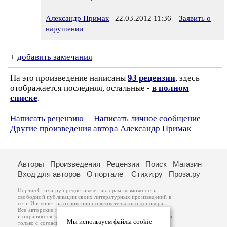
Александр Примак
22.03.2012 11:36
Заявить о
нарушении
+
добавить замечания
На это произведение написаны
93 рецензии
, здесь
отображается последняя, остальные -
в полном
списке
.
Написать рецензию
Написать личное сообщение
Другие произведения автора Александр Примак
Авторы
Произведения
Рецензии
Поиск
Магазин
Вход для авторов
О портале
Стихи.ру
Проза.ру
Портал Стихи.ру предоставляет авторам возможность
свободной публикации своих литературных произведений в
сети Интернет на основании
пользовательского договора
.
Все авторские права на произведения принадлежат авторам
и охраняются
законом
. Перепечатка произведений возможна
Мы используем файлы cookie
только с согласия его автора, к которому вы можете