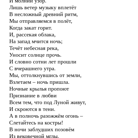
И молнии узор.
Лишь ветер музыку вплетёт
В несложный древний ритм,
Мы отправляемся в полёт,
Когда закат горит.
И, рассекая облака,
На запад мчится ночь;
Течёт небесная река,
Уносит солнце прочь.
И словно сотни лет прошли
С вчерашнего утра.
Мы, оттолкнувшись от земли,
Взлетаем – ночь пришла.
Ночные крылья пропоют
Признание в любви
Всем тем, что под Луной живут,
И скроются в тени.
А в полночь разожжём огонь –
Слетайтесь на костры!
В ночи заблудших позовём
Из вековечной мглы.