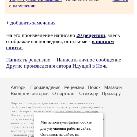
о нарушении
+
добавить замечания
На это произведение написано
20 рецензий
, здесь
отображается последняя, остальные -
в полном
списке
.
Написать рецензию
Написать личное сообщение
Другие произведения автора Идущий в Ночь
Авторы
Произведения
Рецензии
Поиск
Магазин
Вход для авторов
О портале
Стихи.ру
Проза.ру
Портал Стихи.ру предоставляет авторам возможность
свободной публикации своих литературных произведений в
сети Интернет на основании
пользовательского договора
.
Все авторские права на произведения принадлежат авторам
и охраняются
законом
. Перепечатка произведений возможна
Мы используем файлы cookie
только с согласия его автора, к которому вы можете
обратиться на его авторской странице. Ответственность за
для улучшения работы сайта.
тексты произведений авторы несут самостоятельно на
Оставаясь на сайте, вы
основании
правил публикации
и
законодательства