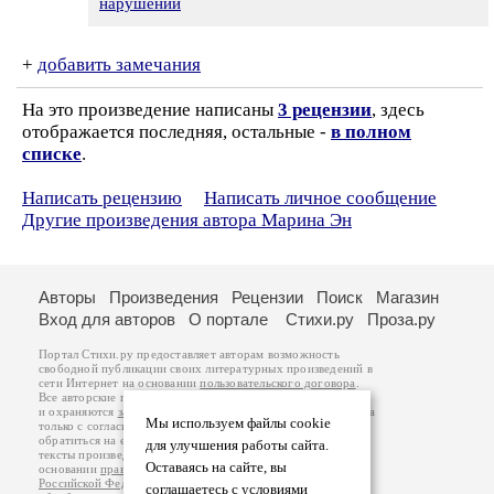
нарушении
+
добавить замечания
На это произведение написаны
3 рецензии
, здесь
отображается последняя, остальные -
в полном
списке
.
Написать рецензию
Написать личное сообщение
Другие произведения автора Марина Эн
Авторы
Произведения
Рецензии
Поиск
Магазин
Вход для авторов
О портале
Стихи.ру
Проза.ру
Портал Стихи.ру предоставляет авторам возможность
свободной публикации своих литературных произведений в
сети Интернет на основании
пользовательского договора
.
Все авторские права на произведения принадлежат авторам
и охраняются
законом
. Перепечатка произведений возможна
Мы используем файлы cookie
только с согласия его автора, к которому вы можете
обратиться на его авторской странице. Ответственность за
для улучшения работы сайта.
тексты произведений авторы несут самостоятельно на
Оставаясь на сайте, вы
основании
правил публикации
и
законодательства
Российской Федерации
. Данные пользователей
соглашаетесь с условиями