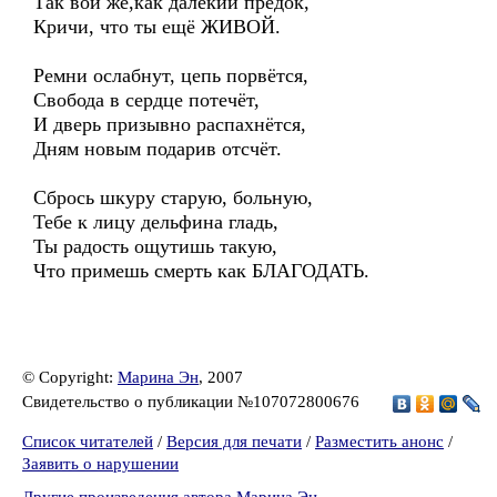
Так вой же,как далёкий предок,
Кричи, что ты ещё ЖИВОЙ.
Ремни ослабнут, цепь порвётся,
Свобода в сердце потечёт,
И дверь призывно распахнётся,
Дням новым подарив отсчёт.
Сбрось шкуру старую, больную,
Тебе к лицу дельфина гладь,
Ты радость ощутишь такую,
Что примешь смерть как БЛАГОДАТЬ.
© Copyright:
Марина Эн
, 2007
Свидетельство о публикации №107072800676
Список читателей
/
Версия для печати
/
Разместить анонс
/
Заявить о нарушении