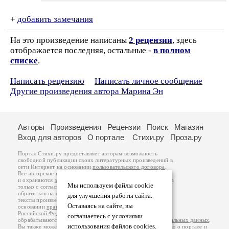
+
добавить замечания
На это произведение написаны
2 рецензии
, здесь
отображается последняя, остальные -
в полном
списке
.
Написать рецензию
Написать личное сообщение
Другие произведения автора Марина Эн
Авторы
Произведения
Рецензии
Поиск
Магазин
Вход для авторов
О портале
Стихи.ру
Проза.ру
Портал Стихи.ру предоставляет авторам возможность
свободной публикации своих литературных произведений в
сети Интернет на основании
пользовательского договора
.
Все авторские права на произведения принадлежат авторам
и охраняются
законом
. Перепечатка произведений возможна
Мы используем файлы cookie
только с согласия его автора, к которому вы можете
обратиться на его авторской странице. Ответственность за
для улучшения работы сайта.
тексты произведений авторы несут самостоятельно на
Оставаясь на сайте, вы
основании
правил публикации
и
законодательства
Российской Федерации
. Данные пользователей
соглашаетесь с условиями
обрабатываются на основании
Политики обработки персональных данных
.
использования файлов cookies.
Вы также можете посмотреть более подробную
информацию о портале
и