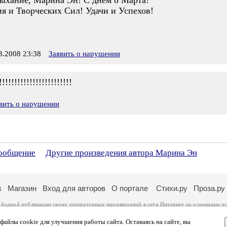
ыхание, Марина Эн! С днём 8 Марта!
я и Творческих Сил! Удачи и Успехов!
.2008 23:38
Заявить о нарушении
!!!!!!!!!!!!!!!!!!!!!!
вить о нарушении
сообщение
Другие произведения автора Марина Эн
к
Магазин
Вход для авторов
О портале
Стихи.ру
Проза.ру
ободной публикации своих литературных произведений в сети Интернет на основании
п
ся
законом
. Перепечатка произведений возможна только с согласия его автора, к котором
ры несут самостоятельно на основании
правил публикации
и
законодательства Российско
айлы cookie для улучшения работы сайта. Оставаясь на сайте, вы
ональных данных
. Вы также можете посмотреть более подробную
информацию о портал