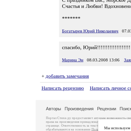
С праздником Вас, Морское Д
Счастья и Любви! Вдохновени
*******
Богатырев Юрий Николаевич
07.03
спасибо, Юрий!!!!!!!!!!!!!!!!!!!!!
Марина Эн
08.03.2008 13:06
Зая
+
добавить замечания
Написать рецензию
Написать личное 
Авторы
Произведения
Рецензии
Поис
Портал Стихи.ру предоставляет авторам возможность св
права на произведения принадлежат авторам и охраняют
странице. Ответственность за тексты произведений авто
Мы используем ф
обрабатываются на основании
Политики обработки перс