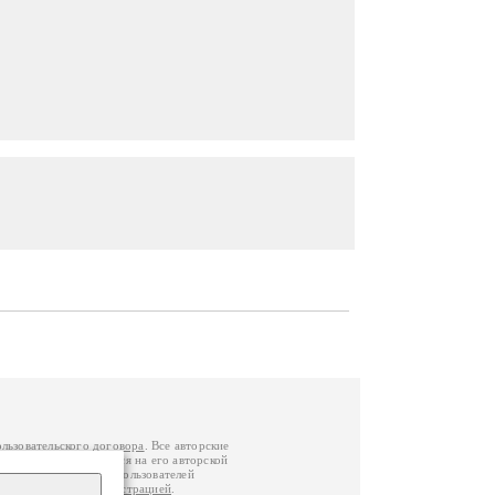
ользовательского договора
. Все авторские
у вы можете обратиться на его авторской
й Федерации
. Данные пользователей
е
и
связаться с администрацией
.