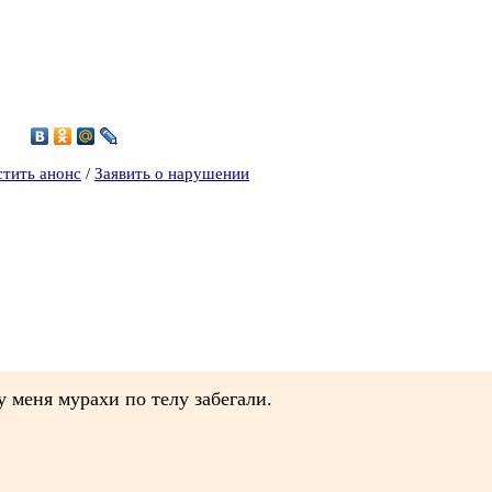
6
стить анонс
/
Заявить о нарушении
у меня мурахи по телу забегали.