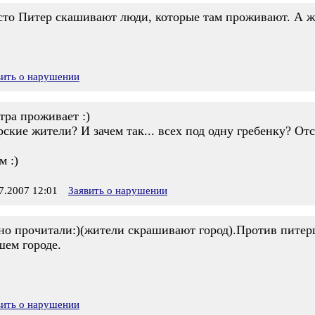
то Питер скашивают люди, которые там проживают. А жи
вить о нарушении
тра проживает :)
кие жители? И зачем так... всех под одну гребенку? Отст
м :)
.2007 12:01
Заявить о нарушении
но прочитали:)(жители скрашивают город).Против питер
шем городе.
вить о нарушении