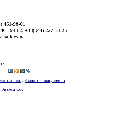
) 461-98-01
461-98-82; +38(044) 227-33-25
sha.kiev.ua
007
4
стить анонс
/
Заявить о нарушении
д Знаком Сос