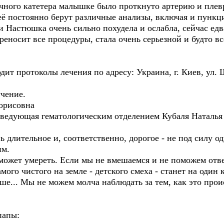
чного катетера малышке было проткнуто артерию и плевр
ё постоянно берут различные анализы, включая и пункции
 Настюшка очень сильно похудела и ослабла, сейчас едв
ереносит все процедуры, стала очень серьезной и будто вс
ит протоколы лечения по адресу: Украина, г. Киев, ул.
чение.
орисовна
аведующая гематологическим отделением Кубаля Наталья
длительное и, соответственно, дорогое - не под силу од
им.
может умереть. Если мы не вмешаемся и не поможем отве
мого чистого на земле - детского смеха - станет на один
ьше... Мы не можем молча наблюдать за тем, как это прои
папы: