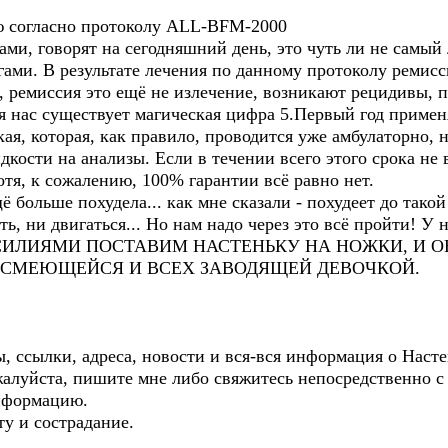
ю согласно протоколу ALL-BFM-2000
ами, говорят на сегодняшний день, это чуть ли не самый
ами. В результате лечения по данному протоколу ремисс
, ремиссия это ещё не излечение, возникают рецидивы, п
Для нас существует магическая цифра 5.Первый год приме
гкая, которая, как правило, проводится уже амбулаторно,
дкости на анализы. Если в течении всего этого срока не 
тя, к сожалению, 100% гарантии всё равно нет.
больше похудела... как мне сказали - похудеет до такой
ть, ни двигаться... Но нам надо через это всё пройти! У 
ИЛИЯМИ ПОСТАВИМ НАСТЕНЬКУ НА НОЖКИ, И О
А СМЕЮЩЕЙСЯ И ВСЕХ ЗАВОДЯЩЕЙ ДЕВОЧКОЙ.
ты, ссылки, адреса, новости и вся-вся информация о Наст
алуйста, пишите мне либо свяжитесь непосредственно с
нформацию.
у и сострадание.