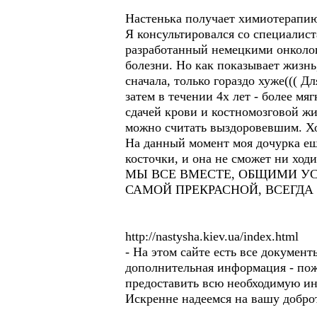
Настенька получает химиотерапи
Я консультировался со специалист
разработанный немецкими онколог
болезни. Но как показывает жизнь
сначала, только гораздо хуже((( 
затем в течении 4х лет - более мя
сдачей крови и костномозговой жи
можно считать выздоровевшим. Хо
На данный момент моя дочурка ещё 
косточки, и она не сможет ни ходи
МЫ ВСЕ ВМЕСТЕ, ОБЩИМИ УС
САМОЙ ПРЕКРАСНОЙ, ВСЕГД
http://nastysha.kiev.ua/index.html
- На этом сайте есть все докумен
дополнительная информация - пож
предоставить всю необходимую и
Искренне надеемся на вашу доброт