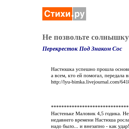
Не позвольте солнышку
Перекресток Под Знаком Сос
Настюшка успешно прошла основно
а всем, кто ей помогал, передала 
http://lyu-bimka.livejournal.com/641
******************************
Настеньке Маловик 4,5 годика. Не
недавнего времени Настюша росла 
надо было... и внезапно - как уд