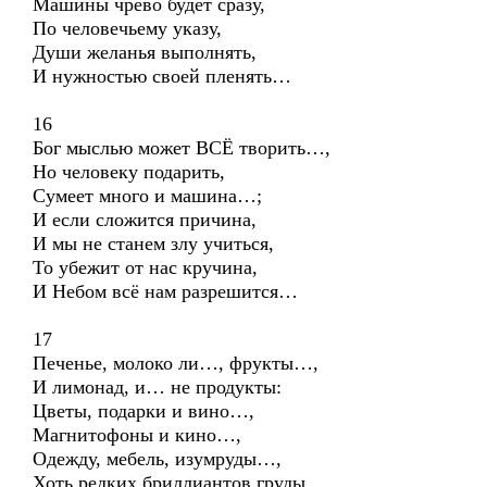
Машины чрево будет сразу,
По человечьему указу,
Души желанья выполнять,
И нужностью своей пленять…
16
Бог мыслью может ВСЁ творить…,
Но человеку подарить,
Сумеет много и машина…;
И если сложится причина,
И мы не станем злу учиться,
То убежит от нас кручина,
И Небом всё нам разрешится…
17
Печенье, молоко ли…, фрукты…,
И лимонад, и… не продукты:
Цветы, подарки и вино…,
Магнитофоны и кино…,
Одежду, мебель, изумруды…,
Хоть редких бриллиантов груды…,