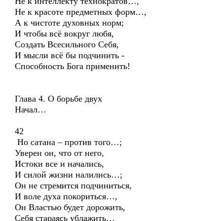
Не к интеллекту технократов…,
Не к красоте предметных форм…,
А к чистоте духовных норм;
И чтобы всё вокруг любя,
Создать Всесильного Себя,
И мысли всё бы подчинить -
Способность Бога применить!
Глава 4. О борьбе двух
Начал…
42
Но сатана – против того…;
Уверен он, что от него,
Истоки все и начались,
И силой жизни налились…;
Он не стремится подчиниться,
И воле духа покориться…,
Он Властью будет дорожить,
Себя стараясь ублажить…