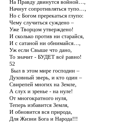
На Правду двинутся войной…,
Начнут сопротивляться тупо…,
Но с Богом пререкаться глупо:
Чему случиться суждено –
Уже Творцом утверждено!
И сколько против ни старайся,
И с сатаной ни обнимайся…,
Уж если Свыше что дано,
То значит - БУДЕТ всё равно!
52
Был в этом мире господин –
Духовный зверь, и кто один –
Свирепей многих на Земле,
А слух и зренье - на нуле!
От многократного нуля,
Теперь избавится Земля,
И обновится вся природа,
Для Жизни Бога и Народа!!!