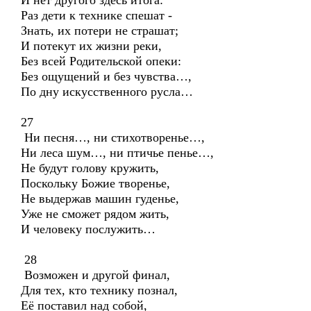
И нет другого здесь итога:
Раз дети к технике спешат -
Знать, их потери не страшат;
И потекут их жизни реки,
Без всей Родительской опеки:
Без ощущений и без чувства…,
По дну искусственного русла…
27
Ни песня…, ни стихотворенье…,
Ни леса шум…, ни птичье пенье…,
Не будут голову кружить,
Поскольку Божие творенье,
Не выдержав машин гуденье,
Уже не сможет рядом жить,
И человеку послужить…
28
Возможен и другой финал,
Для тех, кто технику познал,
Её поставил над собой,