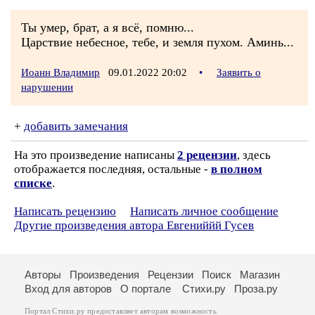
Ты умер, брат, а я всё, помню...
Царствие небесное, тебе, и земля пухом. Аминь...
Иоанн Владимир
09.01.2022 20:02
•
Заявить о
нарушении
+
добавить замечания
На это произведение написаны
2 рецензии
, здесь
отображается последняя, остальные -
в полном
списке
.
Написать рецензию
Написать личное сообщение
Другие произведения автора Евгениййй Гусев
Авторы
Произведения
Рецензии
Поиск
Магазин
Вход для авторов
О портале
Стихи.ру
Проза.ру
Портал Стихи.ру предоставляет авторам возможность