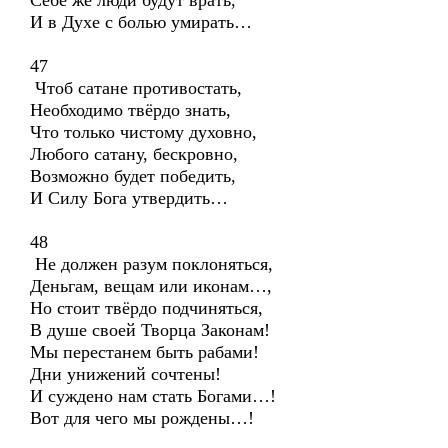
Себе же люди будут врать,
И в Духе с болью умирать…
47
Чтоб сатане противостать,
Необходимо твёрдо знать,
Что только чистому духовно,
Любого сатану, бескровно,
Возможно будет победить,
И Силу Бога утвердить…
48
Не должен разум поклоняться,
Деньгам, вещам или иконам…,
Но стоит твёрдо подчиняться,
В душе своей Творца Законам!
Мы перестанем быть рабами!
Дни унижений сочтены!
И суждено нам стать Богами…!
Вот для чего мы рождены…!