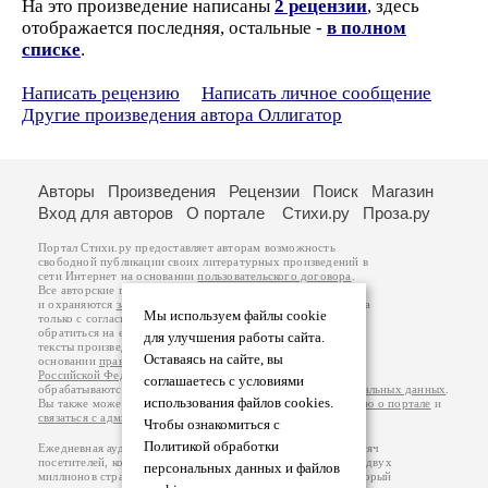
На это произведение написаны
2 рецензии
, здесь
отображается последняя, остальные -
в полном
списке
.
Написать рецензию
Написать личное сообщение
Другие произведения автора Оллигатор
Авторы
Произведения
Рецензии
Поиск
Магазин
Вход для авторов
О портале
Стихи.ру
Проза.ру
Портал Стихи.ру предоставляет авторам возможность
свободной публикации своих литературных произведений в
сети Интернет на основании
пользовательского договора
.
Все авторские права на произведения принадлежат авторам
и охраняются
законом
. Перепечатка произведений возможна
Мы используем файлы cookie
только с согласия его автора, к которому вы можете
обратиться на его авторской странице. Ответственность за
для улучшения работы сайта.
тексты произведений авторы несут самостоятельно на
Оставаясь на сайте, вы
основании
правил публикации
и
законодательства
Российской Федерации
. Данные пользователей
соглашаетесь с условиями
обрабатываются на основании
Политики обработки персональных данных
.
использования файлов cookies.
Вы также можете посмотреть более подробную
информацию о портале
и
связаться с администрацией
.
Чтобы ознакомиться с
Политикой обработки
Ежедневная аудитория портала Стихи.ру – порядка 200 тысяч
посетителей, которые в общей сумме просматривают более двух
персональных данных и файлов
миллионов страниц по данным счетчика посещаемости, который