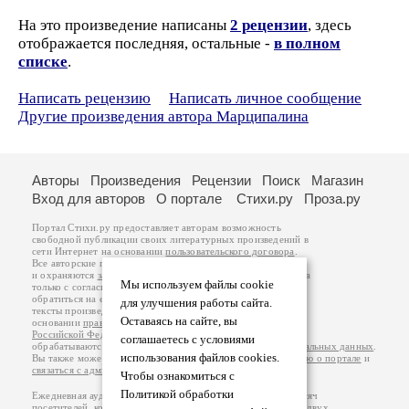
На это произведение написаны
2 рецензии
, здесь
отображается последняя, остальные -
в полном
списке
.
Написать рецензию
Написать личное сообщение
Другие произведения автора Марципалина
Авторы
Произведения
Рецензии
Поиск
Магазин
Вход для авторов
О портале
Стихи.ру
Проза.ру
Портал Стихи.ру предоставляет авторам возможность
свободной публикации своих литературных произведений в
сети Интернет на основании
пользовательского договора
.
Все авторские права на произведения принадлежат авторам
и охраняются
законом
. Перепечатка произведений возможна
Мы используем файлы cookie
только с согласия его автора, к которому вы можете
обратиться на его авторской странице. Ответственность за
для улучшения работы сайта.
тексты произведений авторы несут самостоятельно на
Оставаясь на сайте, вы
основании
правил публикации
и
законодательства
Российской Федерации
. Данные пользователей
соглашаетесь с условиями
обрабатываются на основании
Политики обработки персональных данных
.
использования файлов cookies.
Вы также можете посмотреть более подробную
информацию о портале
и
связаться с администрацией
.
Чтобы ознакомиться с
Политикой обработки
Ежедневная аудитория портала Стихи.ру – порядка 200 тысяч
посетителей, которые в общей сумме просматривают более двух