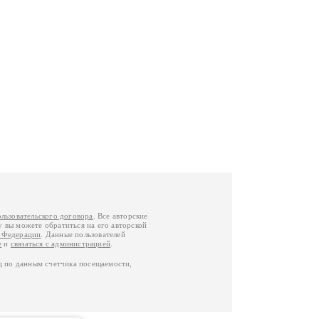
ользовательского договора
. Все авторские
у вы можете обратиться на его авторской
й Федерации
. Данные пользователей
е
и
связаться с администрацией
.
ц по данным счетчика посещаемости,