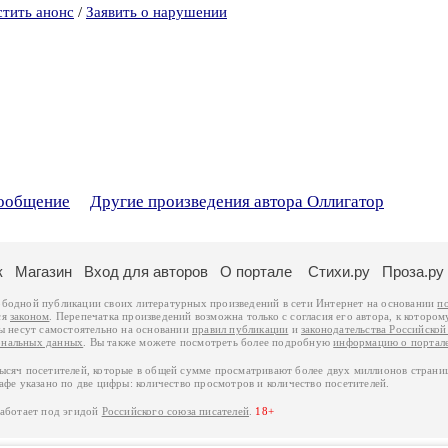
стить анонс
/
Заявить о нарушении
сообщение
Другие произведения автора Оллигатор
к
Магазин
Вход для авторов
О портале
Стихи.ру
Проза.ру
ободной публикации своих литературных произведений в сети Интернет на основании
п
ся
законом
. Перепечатка произведений возможна только с согласия его автора, к котором
ры несут самостоятельно на основании
правил публикации
и
законодательства Российско
ональных данных
. Вы также можете посмотреть более подробную
информацию о портал
тысяч посетителей, которые в общей сумме просматривают более двух миллионов страни
афе указано по две цифры: количество просмотров и количество посетителей.
работает под эгидой
Российского союза писателей
.
18+