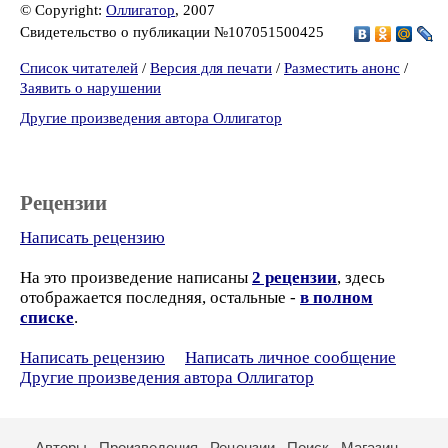
© Copyright:
Оллигатор
, 2007
Свидетельство о публикации №107051500425
Список читателей
/
Версия для печати
/
Разместить анонс
/
Заявить о нарушении
Другие произведения автора Оллигатор
Рецензии
Написать рецензию
На это произведение написаны
2 рецензии
, здесь
отображается последняя, остальные -
в полном
списке
.
Написать рецензию
Написать личное сообщение
Другие произведения автора Оллигатор
Авторы
Произведения
Рецензии
Поиск
Магазин