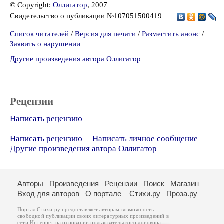
© Copyright:
Оллигатор
, 2007
Свидетельство о публикации №107051500419
Список читателей
/
Версия для печати
/
Разместить анонс
/
Заявить о нарушении
Другие произведения автора Оллигатор
Рецензии
Написать рецензию
Написать рецензию
Написать личное сообщение
Другие произведения автора Оллигатор
Авторы
Произведения
Рецензии
Поиск
Магазин
Вход для авторов
О портале
Стихи.ру
Проза.ру
Портал Стихи.ру предоставляет авторам возможность
свободной публикации своих литературных произведений в
сети Интернет на основании
пользовательского договора
.