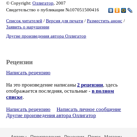
© Copyright:
Оллигатор
, 2007
Свидетельство о публикации №107051500416
Список читателей
/
Версия для печати
/
Разместить анонс
/
Заявить о нарушении
Другие произведения автора Оллигатор
Рецензии
Написать рецензию
На это произведение написаны
2 рецензии
, здесь
отображается последняя, остальные -
в полном
списке
.
Написать рецензию
Написать личное сообщение
Другие произведения автора Оллигатор
Авторы
Произведения
Рецензии
Поиск
Магазин