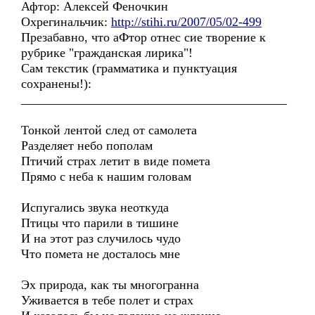
Афтор: Алексей Феночкин
Охрегинальчик:
http://stihi.ru/2007/05/02-499
Презабавно, что аФтор отнес сие творение к
рубрике "гражданская лирика"!
Сам текстик (грамматика и пунктуация
сохранены!):
__________________________________________
Тонкой лентой след от самолета
Разделяет небо пополам
Птичий страх летит в виде помета
Прямо с неба к нашим головам
Испугались звука неоткуда
Птицы что парили в тишине
И на этот раз случилось чудо
Что помета не досталось мне
Эх природа, как ты многогранна
Уживается в тебе полет и страх