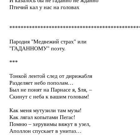
И казалось бы не гаданно не жданно
Птичий кал у нас на головах
**********************************************
Пародия "Медвежий страх" или
"ГАДАННОМУ" поэту.
***
Тонкой лентой след от дирижабля
Разделяет небо пополам…
Был не понят на Парнасе я, $ля, –
Скинут с неба к вашим головам!
Как меня мутузили там музы!
Как лягал копытами Пегас!
Помню – херувимы вяжут в узел,
Аполлон спускает в унитаз…