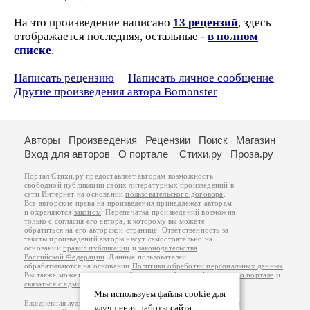
На это произведение написано
13 рецензий
, здесь
отображается последняя, остальные -
в полном
списке
.
Написать рецензию
Написать личное сообщение
Другие произведения автора Bomonster
Авторы
Произведения
Рецензии
Поиск
Магазин
Вход для авторов
О портале
Стихи.ру
Проза.ру
Портал Стихи.ру предоставляет авторам возможность
свободной публикации своих литературных произведений в
сети Интернет на основании
пользовательского договора
.
Все авторские права на произведения принадлежат авторам
и охраняются
законом
. Перепечатка произведений возможна
только с согласия его автора, к которому вы можете
обратиться на его авторской странице. Ответственность за
тексты произведений авторы несут самостоятельно на
основании
правил публикации
и
законодательства
Российской Федерации
. Данные пользователей
обрабатываются на основании
Политики обработки персональных данных
.
Вы также можете посмотреть более подробную
информацию о портале
и
связаться с администрацией
.
Мы используем файлы cookie для
Ежедневная аудитория портала Стихи.ру – порядка 200 тысяч
улучшения работы сайта.