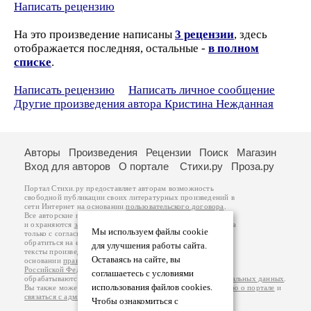
Написать рецензию
На это произведение написаны
3 рецензии
, здесь
отображается последняя, остальные -
в полном
списке
.
Написать рецензию
Написать личное сообщение
Другие произведения автора Кристина Нежданная
Авторы
Произведения
Рецензии
Поиск
Магазин
Вход для авторов
О портале
Стихи.ру
Проза.ру
Портал Стихи.ру предоставляет авторам возможность
свободной публикации своих литературных произведений в
сети Интернет на основании
пользовательского договора
.
Все авторские права на произведения принадлежат авторам
и охраняются
законом
. Перепечатка произведений возможна
Мы используем файлы cookie
только с согласия его автора, к которому вы можете
обратиться на его авторской странице. Ответственность за
для улучшения работы сайта.
тексты произведений авторы несут самостоятельно на
Оставаясь на сайте, вы
основании
правил публикации
и
законодательства
Российской Федерации
. Данные пользователей
соглашаетесь с условиями
обрабатываются на основании
Политики обработки персональных данных
.
использования файлов cookies.
Вы также можете посмотреть более подробную
информацию о портале
и
связаться с администрацией
.
Чтобы ознакомиться с