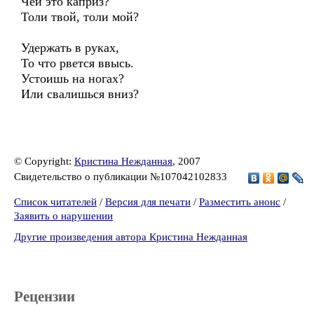
Чей это каприз?
Толи твой, толи мой?
Удержать в руках,
То что рвется ввысь.
Устоишь на ногах?
Или свалишься вниз?
© Copyright:
Кристина Нежданная
, 2007
Свидетельство о публикации №107042102833
Список читателей
/
Версия для печати
/
Разместить анонс
/
Заявить о нарушении
Другие произведения автора Кристина Нежданная
Рецензии