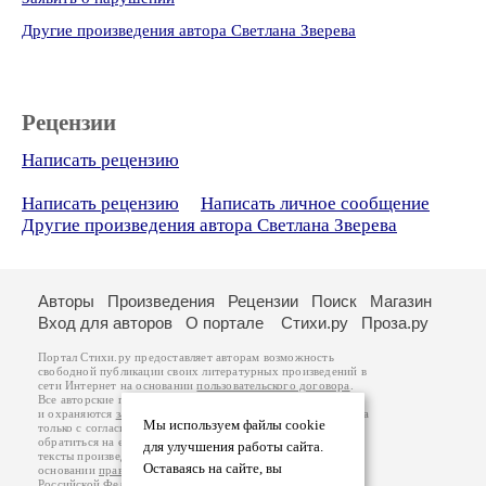
Другие произведения автора Светлана Зверева
Рецензии
Написать рецензию
Написать рецензию
Написать личное сообщение
Другие произведения автора Светлана Зверева
Авторы
Произведения
Рецензии
Поиск
Магазин
Вход для авторов
О портале
Стихи.ру
Проза.ру
Портал Стихи.ру предоставляет авторам возможность
свободной публикации своих литературных произведений в
сети Интернет на основании
пользовательского договора
.
Все авторские права на произведения принадлежат авторам
и охраняются
законом
. Перепечатка произведений возможна
Мы используем файлы cookie
только с согласия его автора, к которому вы можете
обратиться на его авторской странице. Ответственность за
для улучшения работы сайта.
тексты произведений авторы несут самостоятельно на
Оставаясь на сайте, вы
основании
правил публикации
и
законодательства
Российской Федерации
. Данные пользователей