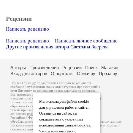
Рецензии
Написать рецензию
Написать рецензию
Написать личное сообщение
Другие произведения автора Светлана Зверева
Авторы
Произведения
Рецензии
Поиск
Магазин
Вход для авторов
О портале
Стихи.ру
Проза.ру
Портал Стихи.ру предоставляет авторам возможность
свободной публикации своих литературных произведений в
сети Интернет на основании
пользовательского договора
.
Все авторские права на произведения принадлежат авторам
и охраняются
законом
. Перепечатка произведений возможна
Мы используем файлы cookie
только с согласия его автора, к которому вы можете
обратиться на его авторской странице. Ответственность за
для улучшения работы сайта.
тексты произведений авторы несут самостоятельно на
Оставаясь на сайте, вы
основании
правил публикации
и
законодательства
Российской Федерации
. Данные пользователей
соглашаетесь с условиями
обрабатываются на основании
Политики обработки персональных данных
.
использования файлов cookies.
Вы также можете посмотреть более подробную
информацию о портале
и
связаться с администрацией
.
Чтобы ознакомиться с