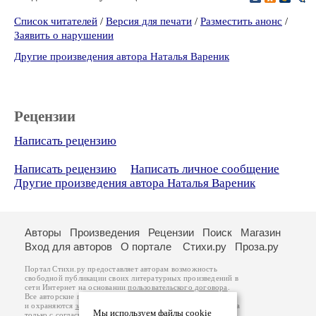
Список читателей
/
Версия для печати
/
Разместить анонс
/
Заявить о нарушении
Другие произведения автора Наталья Вареник
Рецензии
Написать рецензию
Написать рецензию
Написать личное сообщение
Другие произведения автора Наталья Вареник
Авторы
Произведения
Рецензии
Поиск
Магазин
Вход для авторов
О портале
Стихи.ру
Проза.ру
Портал Стихи.ру предоставляет авторам возможность
свободной публикации своих литературных произведений в
сети Интернет на основании
пользовательского договора
.
Все авторские права на произведения принадлежат авторам
и охраняются
законом
. Перепечатка произведений возможна
Мы используем файлы cookie
только с согласия его автора, к которому вы можете