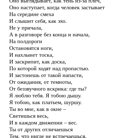
Оно выглядывает, как тень из-за плеч,
Оно наступает, когда человек застывает
На середине смеха
И слышит себя, как эхо.
Не у причала,
А в разговоре без конца и начала,
На полдороги
Остановятся ноги,
И нахлынет тоска,
И заскрипит, как доска,
По которой ходят над пропастью.
И застонешь от такой напасти,
От ожидания, от темноты,
От беззвучного вскрика: где ты?
Я люблю тебя. Я тобою дышу.
Я тобою, как платьем, шуршу.
Ты во мне, как в окне –
Светишься весь,
И в каждом движении – вес.
Ты от других отличаешься
Тем, что нигде не встречаешься,