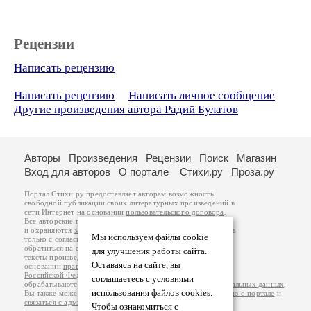
Рецензии
Написать рецензию
Написать рецензию
Написать личное сообщение
Другие произведения автора Радий Булатов
Авторы
Произведения
Рецензии
Поиск
Магазин
Вход для авторов
О портале
Стихи.ру
Проза.ру
Портал Стихи.ру предоставляет авторам возможность
свободной публикации своих литературных произведений в
сети Интернет на основании
пользовательского договора
.
Все авторские права на произведения принадлежат авторам
и охраняются
законом
. Перепечатка произведений возможна
Мы используем файлы cookie
только с согласия его автора, к которому вы можете
обратиться на его авторской странице. Ответственность за
для улучшения работы сайта.
тексты произведений авторы несут самостоятельно на
Оставаясь на сайте, вы
основании
правил публикации
и
законодательства
Российской Федерации
. Данные пользователей
соглашаетесь с условиями
обрабатываются на основании
Политики обработки персональных данных
.
использования файлов cookies.
Вы также можете посмотреть более подробную
информацию о портале
и
связаться с администрацией
.
Чтобы ознакомиться с