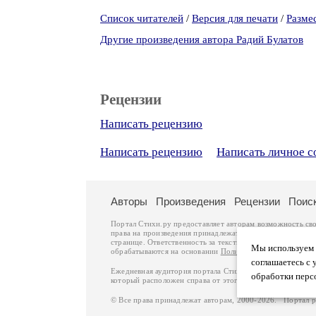
Список читателей
/
Версия для печати
/
Разме
Другие произведения автора Радий Булатов
Рецензии
Написать рецензию
Написать рецензию
Написать личное 
Авторы
Произведения
Рецензии
Поис
Портал Стихи.ру предоставляет авторам возможность св
права на произведения принадлежат авторам и охраняют
странице. Ответственность за тексты произведений авто
Мы используем ф
обрабатываются на основании
Политики обработки перс
соглашаетесь с 
Ежедневная аудитория портала Стихи.ру – порядка 200 
обработки перс
который расположен справа от этого текста. В каждой гр
© Все права принадлежат авторам, 2000-2026. Портал 