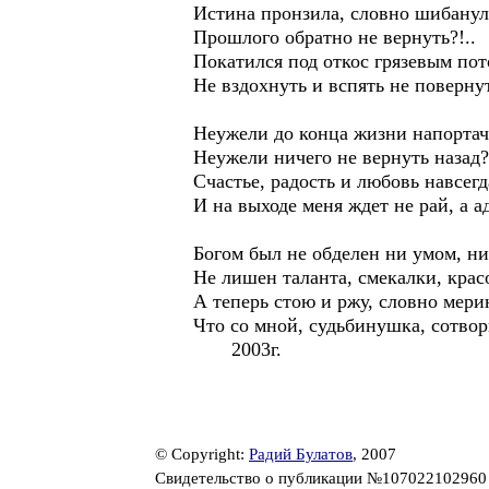
Истина пронзила, словно шибанул
Прошлого обратно не вернуть?!..
Покатился под откос грязевым пот
Не вздохнуть и вспять не поверну
Неужели до конца жизни напортач
Неужели ничего не вернуть назад?
Счастье, радость и любовь навсегд
И на выходе меня ждет не рай, а ад
Богом был не обделен ни умом, ни
Не лишен таланта, смекалки, крас
А теперь стою и ржу, словно мери
Что со мной, судьбинушка, сотвор
2003г.
© Copyright:
Радий Булатов
, 2007
Свидетельство о публикации №10702210296