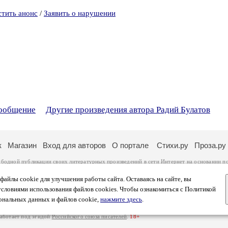
стить анонс
/
Заявить о нарушении
сообщение
Другие произведения автора Радий Булатов
к
Магазин
Вход для авторов
О портале
Стихи.ру
Проза.ру
ободной публикации своих литературных произведений в сети Интернет на основании
п
ся
законом
. Перепечатка произведений возможна только с согласия его автора, к котором
ры несут самостоятельно на основании
правил публикации
и
законодательства Российско
айлы cookie для улучшения работы сайта. Оставаясь на сайте, вы
ональных данных
. Вы также можете посмотреть более подробную
информацию о портал
условиями использования файлов cookies. Чтобы ознакомиться с Политикой
тысяч посетителей, которые в общей сумме просматривают более двух миллионов страни
ональных данных и файлов cookie,
нажмите здесь
.
афе указано по две цифры: количество просмотров и количество посетителей.
работает под эгидой
Российского союза писателей
.
18+