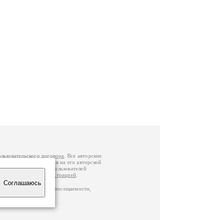
ользовательского договора
. Все авторские
у вы можете обратиться на его авторской
й Федерации
. Данные пользователей
е
и
связаться с администрацией
.
Соглашаюсь
ц по данным счетчика посещаемости,