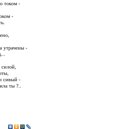
о током -
оком -
ть.
ено,
а утрачены -
...
 силой,
оты,
н сивый -
ила ты ?..
0