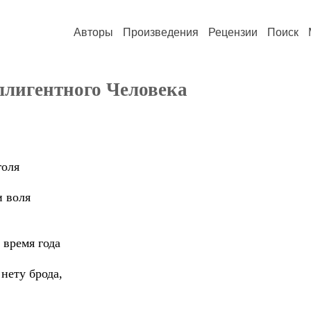
Авторы
Произведения
Рецензии
Поиск
лигентного Человека
голя
и воля
е время года
нету брода,