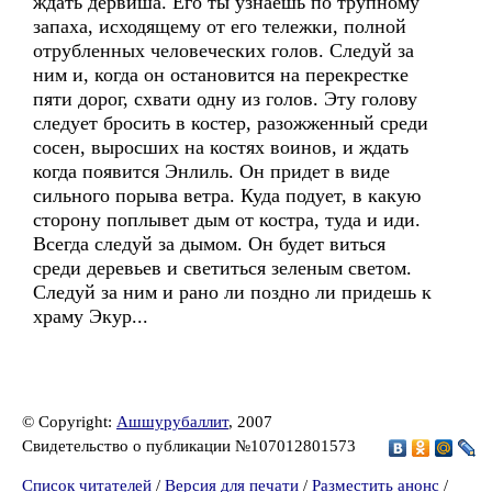
ждать дервиша. Его ты узнаешь по трупному
запаха, исходящему от его тележки, полной
отрубленных человеческих голов. Следуй за
ним и, когда он остановится на перекрестке
пяти дорог, схвати одну из голов. Эту голову
следует бросить в костер, разожженный среди
сосен, выросших на костях воинов, и ждать
когда появится Энлиль. Он придет в виде
сильного порыва ветра. Куда подует, в какую
сторону поплывет дым от костра, туда и иди.
Всегда следуй за дымом. Он будет виться
среди деревьев и светиться зеленым светом.
Следуй за ним и рано ли поздно ли придешь к
храму Экур...
© Copyright:
Ашшурубаллит
, 2007
Свидетельство о публикации №107012801573
Список читателей
/
Версия для печати
/
Разместить анонс
/