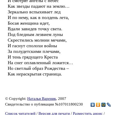
И смотрят ангелы с небес
Как звезды падают на землю…
Зеркально вспыхивает лед
И по нему, как в полдень лета,
Босая женщина идет,
Вдали завидев точку света.
Под бледным лезвием луны
Скрестились молнии мечами,
И гаснут сполохи войны
За полудетскими плечами,
И тень грядущего Креста
На снег оплавленный ложится…
Но светлый образ Рождества –
Как нераскрытая страница.
© Copyright:
Наталья Вареник
, 2007
Свидетельство о публикации №107011800230
Список читателей
/
Версия для печати
/
Разместить анонс
/