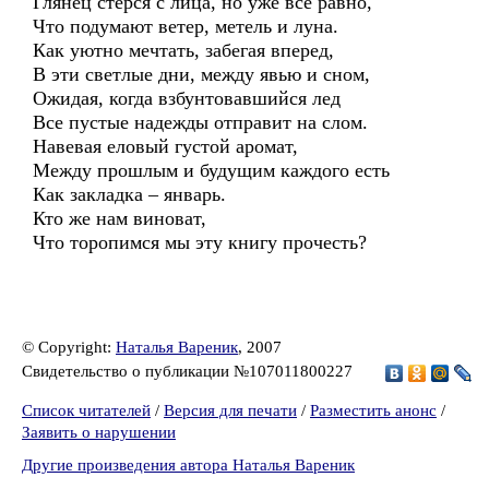
Глянец стерся с лица, но уже все равно,
Что подумают ветер, метель и луна.
Как уютно мечтать, забегая вперед,
В эти светлые дни, между явью и сном,
Ожидая, когда взбунтовавшийся лед
Все пустые надежды отправит на слом.
Навевая еловый густой аромат,
Между прошлым и будущим каждого есть
Как закладка – январь.
Кто же нам виноват,
Что торопимся мы эту книгу прочесть?
© Copyright:
Наталья Вареник
, 2007
Свидетельство о публикации №107011800227
Список читателей
/
Версия для печати
/
Разместить анонс
/
Заявить о нарушении
Другие произведения автора Наталья Вареник