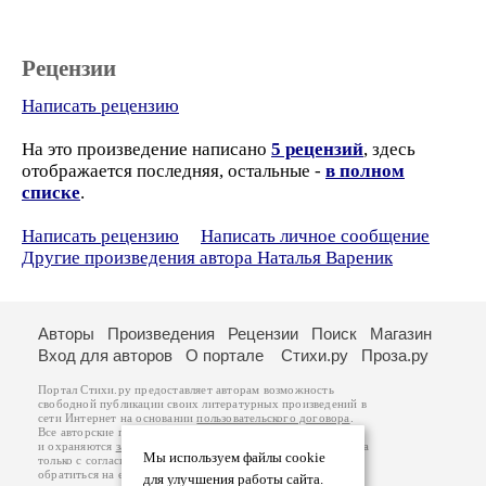
Рецензии
Написать рецензию
На это произведение написано
5 рецензий
, здесь
отображается последняя, остальные -
в полном
списке
.
Написать рецензию
Написать личное сообщение
Другие произведения автора Наталья Вареник
Авторы
Произведения
Рецензии
Поиск
Магазин
Вход для авторов
О портале
Стихи.ру
Проза.ру
Портал Стихи.ру предоставляет авторам возможность
свободной публикации своих литературных произведений в
сети Интернет на основании
пользовательского договора
.
Все авторские права на произведения принадлежат авторам
и охраняются
законом
. Перепечатка произведений возможна
Мы используем файлы cookie
только с согласия его автора, к которому вы можете
обратиться на его авторской странице. Ответственность за
для улучшения работы сайта.