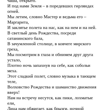
чаша, открыто.
И под нами Земля – в поредевших гирляндах
огней.
Мы летим, словно Мастер и ведьма его –
Маргарита,
И заклятье полета на нас, как на нем и на ней.
В светлый день Рождества, посреди
сатанинского бала,
В зачумленной столице, в ковчеге мирского
греха,
Мы посмотрим в глаза и обнимем друг друга
устало,
Плотно ночь запахнув на себе, как собольи
меха.
Этот сладкий полет, словно музыка в тающем
теле,
Волховство Рождества и шаманство движения
вверх!
Нам на встречу несутся, как пики, лохматые
ели,
Лица нам обжигает, как брызги, ночной