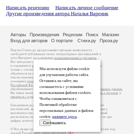
Написать рецензию
Написать личное сообщение
Другие произведения автора Наталья Вареник
Авторы
Произведения
Рецензии
Поиск
Магазин
Вход для авторов
О портале
Стихи.ру
Проза.ру
Портал Стихи.ру предоставляет авторам возможность
свободной публикации своих литературных произведений в
сети Интернет на основании
пользовательского договора
.
Все авторские права на произведения принадлежат авторам
и охраняются
законом
. Перепечатка произведений возможна
Мы используем файлы cookie
только с согласия его автора, к которому вы можете
обратиться на его авторской странице. Ответственность за
для улучшения работы сайта.
тексты произведений авторы несут самостоятельно на
Оставаясь на сайте, вы
основании
правил публикации
и
законодательства
Российской Федерации
. Данные пользователей
соглашаетесь с условиями
обрабатываются на основании
Политики обработки персональных данных
.
использования файлов cookies.
Вы также можете посмотреть более подробную
информацию о портале
и
связаться с администрацией
.
Чтобы ознакомиться с
Политикой обработки
Ежедневная аудитория портала Стихи.ру – порядка 200 тысяч
посетителей, которые в общей сумме просматривают более двух
персональных данных и файлов
миллионов страниц по данным счетчика посещаемости, который
cookie,
нажмите здесь
.
расположен справа от этого текста. В каждой графе указано по две
цифры: количество просмотров и количество посетителей.
Соглашаюсь
© Все права принадлежат авторам, 2000-2026. Портал работает под
эгидой
Российского союза писателей
.
18+