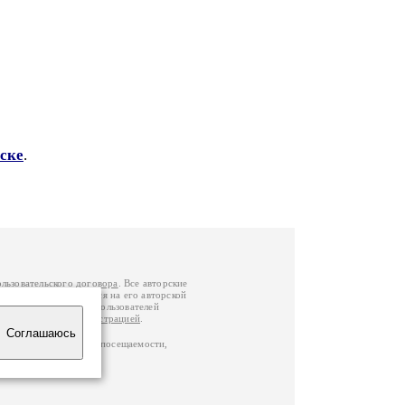
ске
.
ользовательского договора
. Все авторские
у вы можете обратиться на его авторской
й Федерации
. Данные пользователей
е
и
связаться с администрацией
.
Соглашаюсь
ц по данным счетчика посещаемости,