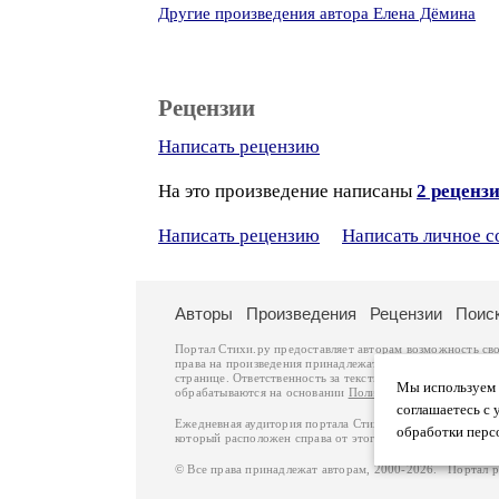
Другие произведения автора Елена Дёмина
Рецензии
Написать рецензию
На это произведение написаны
2 реценз
Написать рецензию
Написать личное 
Авторы
Произведения
Рецензии
Поис
Портал Стихи.ру предоставляет авторам возможность св
права на произведения принадлежат авторам и охраняют
странице. Ответственность за тексты произведений авто
Мы используем ф
обрабатываются на основании
Политики обработки перс
соглашаетесь с 
Ежедневная аудитория портала Стихи.ру – порядка 200 
обработки перс
который расположен справа от этого текста. В каждой гр
© Все права принадлежат авторам, 2000-2026. Портал 