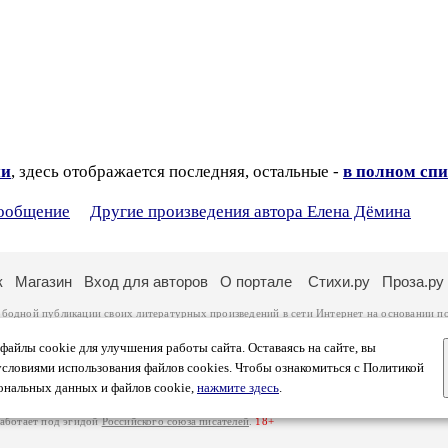
ии
, здесь отображается последняя, остальные -
в полном спи
сообщение
Другие произведения автора Елена Дёмина
к
Магазин
Вход для авторов
О портале
Стихи.ру
Проза.ру
ободной публикации своих литературных произведений в сети Интернет на основании
п
ся
законом
. Перепечатка произведений возможна только с согласия его автора, к котором
ры несут самостоятельно на основании
правил публикации
и
законодательства Российско
айлы cookie для улучшения работы сайта. Оставаясь на сайте, вы
ональных данных
. Вы также можете посмотреть более подробную
информацию о портал
условиями использования файлов cookies. Чтобы ознакомиться с Политикой
тысяч посетителей, которые в общей сумме просматривают более двух миллионов страни
ональных данных и файлов cookie,
нажмите здесь
.
афе указано по две цифры: количество просмотров и количество посетителей.
работает под эгидой
Российского союза писателей
.
18+