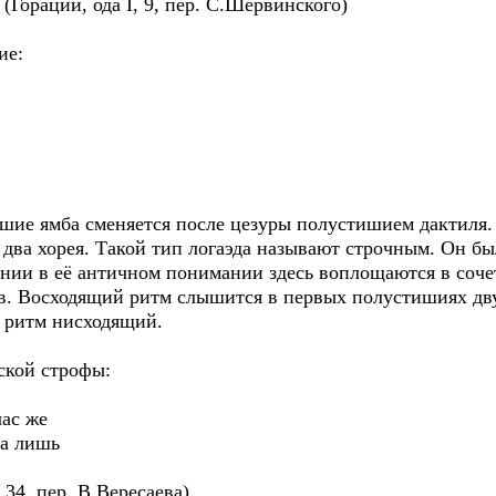
Гораций, ода I, 9, пер. С.Шервинского)
ие:
шие ямба сменяется после цезуры полустишием дактиля. 
м два хорея. Такой тип логаэда называют строчным. Он б
онии в её античном понимании здесь воплощаются в соч
в. Восходящий ритм слышится в первых полустишиях дву
– ритм нисходящий.
ской строфы:
час же
ва лишь
34, пер. В.Вересаева)