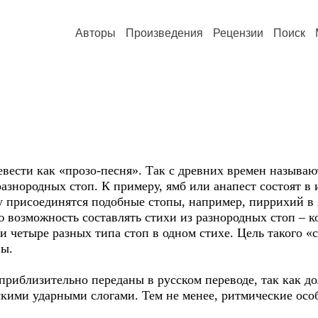
Авторы
Произведения
Рецензии
Поиск
евести как «прозо-песня». Так с древних времен называ
разнородных стоп. К примеру, ямб или анапест состоят в 
у присоединятся подобные стопы, например, пиррихий в
озможность составлять стихи из разнородных стоп – ког
и четыре разных типа стоп в одном стихе. Цель такого «с
фы.
приблизительно переданы в русском переводе, так как д
скими ударными слогами. Тем не менее, ритмические осо