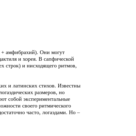
т + амфибрахий). Они могут
дактиля и хорея. В сапфической
х строк) и нисходящего ритмов,
ких и латинских стихов. Известны
огаэдических размеров, но
яют собой экспериментальные
ложности своего ритмического
остаточно часто, логаэдами. Но –