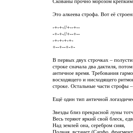
Скованы прочно морозом крепким (
Это алкеева строфа. Вот её строен
-+-+-//+--+--
-+-+-//+--+--
-+-+-+-+-
+--+--+-+-
В первых двух строчках – полусти
строке сначала два дактиля, пото
античное время. Требования гарм
восходящего и нисходящего ритмо
строке. Остальные части строфы 
Ещё один тип античной логаэдиче
Звезды близ прекрасной луны тот
Весь теряют яркий свой блеск, ед
Над землей она, серебром сияя,
Полная, встанет (Сапфо, фрагмент 