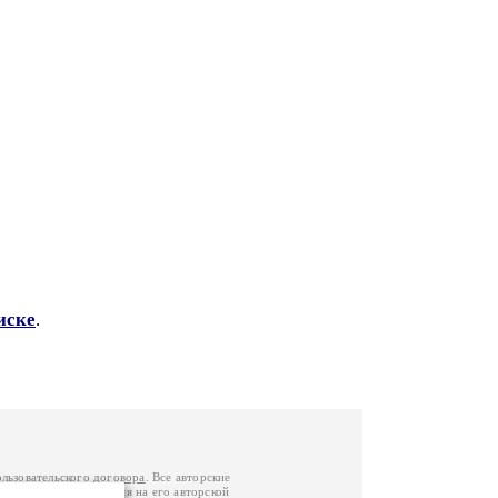
иске
.
ользовательского договора
. Все авторские
у вы можете обратиться на его авторской