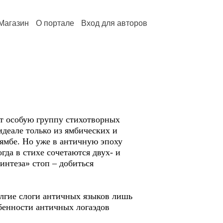
Магазин
О портале
Вход для авторов
ют особую группу стихотворных
идеале только из ямбических и
 ямбе. Но уже в античную эпоху
да в стихе сочетаются двух- и
интеза» стоп – добиться
олгие слоги античных языков лишь
бенности античных логаэдов