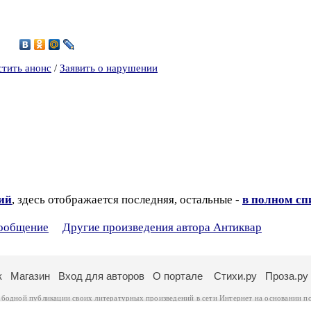
8
стить анонс
/
Заявить о нарушении
зий
, здесь отображается последняя, остальные -
в полном сп
сообщение
Другие произведения автора Антиквар
к
Магазин
Вход для авторов
О портале
Стихи.ру
Проза.ру
ободной публикации своих литературных произведений в сети Интернет на основании
п
ся
законом
. Перепечатка произведений возможна только с согласия его автора, к котором