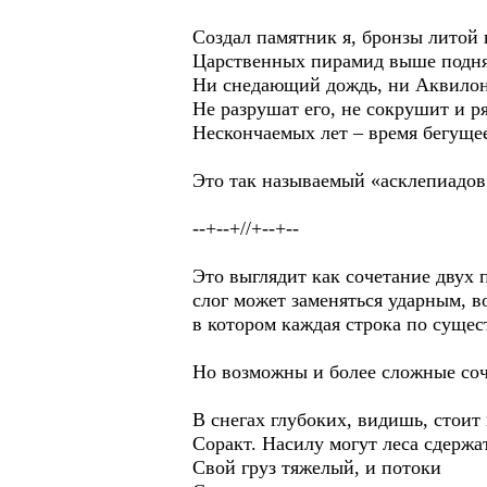
Создал памятник я, бронзы литой 
Царственных пирамид выше подн
Ни снедающий дождь, ни Аквилон
Не разрушат его, не сокрушит и р
Нескончаемых лет – время бегущее
Это так называемый «асклепиадов с
--+--+//+--+--
Это выглядит как сочетание двух 
слог может заменяться ударным, в
в котором каждая строка по сущес
Но возможны и более сложные соче
В снегах глубоких, видишь, стоит 
Соракт. Насилу могут леса сдержа
Свой груз тяжелый, и потоки