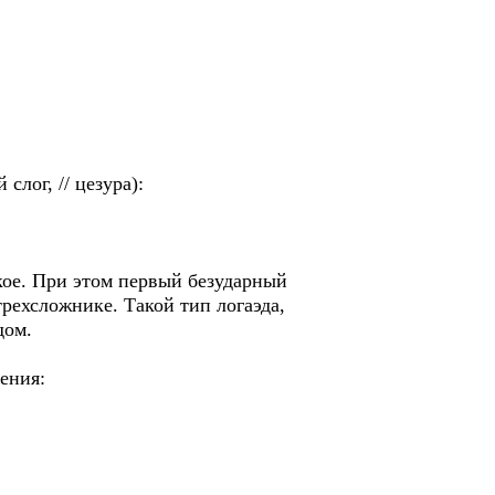
лог, // цезура):
кое. При этом первый безударный
рехсложнике. Такой тип логаэда,
дом.
ения: