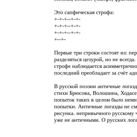
Это сапфическая строфа:
+-+-+--+-+-
+-+-+--+-+-
+-+-+--+-+-
+--+-
Первые три строки состоят из: п
разделяться цезурой, но не всегда
строфе наблюдается асимметрично
последний преобладает за счёт ад
В русской поэзии античные логаэд
стихи Брюсова, Волошина, Ходасе
попыток таких в целом было немн
попытки. Античные логаэды не смо
рисунка. непривычного русскому ч
уже не античными. О русских лога