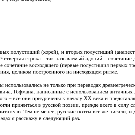
ервых полустиший (хорей), и вторых полустиший (анапес
. Четвертая строка – так называемый адоний – сочетание 
е сочетание восходящего (первые полустишия первых тре
ония, целиком построенного на нисходящем ритме.
ы использовались не только при переводах древнегречес
вича, Гофмана, написанные с использованием античных л
ого – все они приурочены к началу ХХ века и представл
гли прижиться в русской поэзии, прежде всего в силу с
итателю. Тем не менее, русские поэты все же писали, и д
эдах я расскажу в следующий раз.