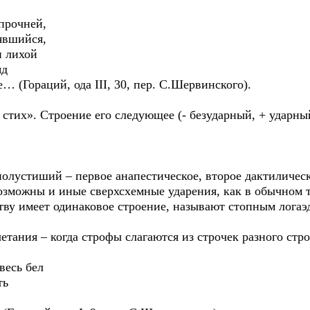
прочней,
явшийся,
 лихой
яд
… (Гораций, ода III, 30, пер. С.Шервинского).
тих». Строение его следующее (- безударный, + ударный с
полустиший – первое анапестическое, второе дактиличес
озможны и иные сверхсхемные ударения, как в обычном т
тву имеет одинаковое строение, называют стопным логаэ
тания – когда строфы слагаются из строчек разного стро
весь бел
ть