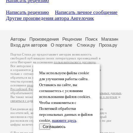
Написать рецензию
Написать рецензию
Написать личное сообщение
Другие произведения автора Ангелочик
Авторы
Произведения
Рецензии
Поиск
Магазин
Вход для авторов
О портале
Стихи.ру
Проза.ру
Портал Стихи.ру предоставляет авторам возможность
свободной публикации своих литературных произведений в
сети Интернет на основании
пользовательского договора
.
Все авторские права на произведения принадлежат авторам
и охраняются
законом
. Перепечатка произведений возможна
Мы используем файлы cookie
только с согласия его автора, к которому вы можете
обратиться на его авторской странице. Ответственность за
для улучшения работы сайта.
тексты произведений авторы несут самостоятельно на
Оставаясь на сайте, вы
основании
правил публикации
и
законодательства
Российской Федерации
. Данные пользователей
соглашаетесь с условиями
обрабатываются на основании
Политики обработки персональных данных
.
использования файлов cookies.
Вы также можете посмотреть более подробную
информацию о портале
и
связаться с администрацией
.
Чтобы ознакомиться с
Политикой обработки
Ежедневная аудитория портала Стихи.ру – порядка 200 тысяч
посетителей, которые в общей сумме просматривают более двух
персональных данных и файлов
миллионов страниц по данным счетчика посещаемости, который
cookie,
нажмите здесь
.
расположен справа от этого текста. В каждой графе указано по две
цифры: количество просмотров и количество посетителей.
Соглашаюсь
© Все права принадлежат авторам, 2000-2026. Портал работает под