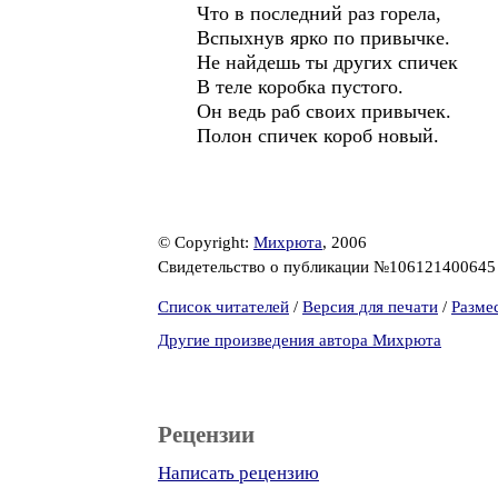
Что в последний раз горела,
Вспыхнув ярко по привычке.
Не найдешь ты других спичек
В теле коробка пустого.
Он ведь раб своих привычек.
Полон спичек короб новый.
© Copyright:
Михрюта
, 2006
Свидетельство о публикации №10612140064
Список читателей
/
Версия для печати
/
Разме
Другие произведения автора Михрюта
Рецензии
Написать рецензию