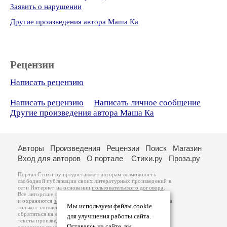
Заявить о нарушении
Другие произведения автора Маша Ка
Рецензии
Написать рецензию
Написать рецензию
Написать личное сообщение
Другие произведения автора Маша Ка
Авторы
Произведения
Рецензии
Поиск
Магазин
Вход для авторов
О портале
Стихи.ру
Проза.ру
Портал Стихи.ру предоставляет авторам возможность
свободной публикации своих литературных произведений в
сети Интернет на основании
пользовательского договора
.
Все авторские права на произведения принадлежат авторам
и охраняются
законом
. Перепечатка произведений возможна
Мы используем файлы cookie
только с согласия его автора, к которому вы можете
обратиться на его авторской странице. Ответственность за
для улучшения работы сайта.
тексты произведений авторы несут самостоятельно на
Оставаясь на сайте, вы