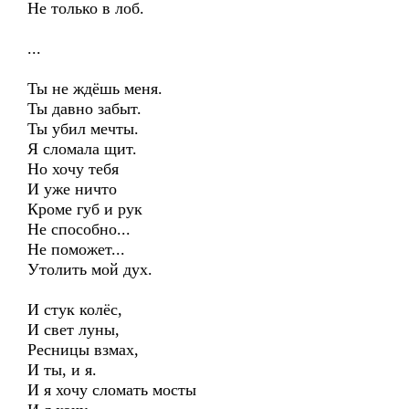
Не только в лоб.
...
Ты не ждёшь меня.
Ты давно забыт.
Ты убил мечты.
Я сломала щит.
Но хочу тебя
И уже ничто
Кроме губ и рук
Не способно...
Не поможет...
Утолить мой дух.
И стук колёс,
И свет луны,
Ресницы взмах,
И ты, и я.
И я хочу сломать мосты