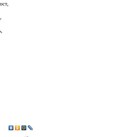
ост,
,
,
9