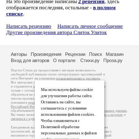
На это произведение написаны
2 рецензии
, здесь
отображается последняя, остальные -
в полном
списке
.
Написать рецензию
Написать личное сообщение
Другие произведения автора Слиток Улиток
Авторы
Произведения
Рецензии
Поиск
Магазин
Вход для авторов
О портале
Стихи.ру
Проза.ру
Портал Стихи.ру предоставляет авторам возможность
свободной публикации своих литературных произведений в
сети Интернет на основании
пользовательского договора
.
Все авторские права на произведения принадлежат авторам
и охраняются
законом
. Перепечатка произведений возможна
Мы используем файлы cookie
только с согласия его автора, к которому вы можете
обратиться на его авторской странице. Ответственность за
для улучшения работы сайта.
тексты произведений авторы несут самостоятельно на
Оставаясь на сайте, вы
основании
правил публикации
и
законодательства
Российской Федерации
. Данные пользователей
соглашаетесь с условиями
обрабатываются на основании
Политики обработки персональных данных
.
использования файлов cookies.
Вы также можете посмотреть более подробную
информацию о портале
и
связаться с администрацией
.
Чтобы ознакомиться с
Политикой обработки
Ежедневная аудитория портала Стихи.ру – порядка 200 тысяч
посетителей, которые в общей сумме просматривают более двух
персональных данных и файлов
миллионов страниц по данным счетчика посещаемости, который