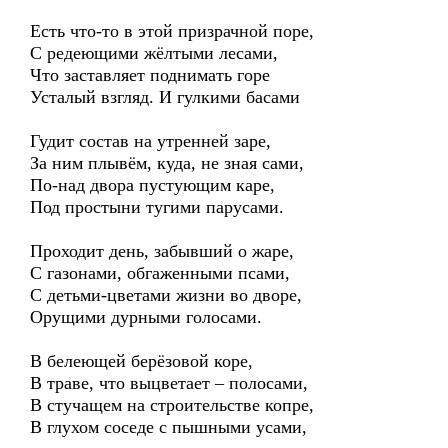
Есть что-то в этой призрачной поре,
С редеющими жёлтыми лесами,
Что заставляет поднимать горе
Усталый взгляд. И гулкими басами
Гудит состав на утренней заре,
За ним плывём, куда, не зная сами,
По-над двора пустующим каре,
Под простыни тугими парусами.
Проходит день, забывший о жаре,
С газонами, обгаженными псами,
С детьми-цветами жизни во дворе,
Орущими дурными голосами.
В белеющей берёзовой коре,
В траве, что выцветает – полосами,
В стучащем на строительстве копре,
В глухом соседе с пышными усами,