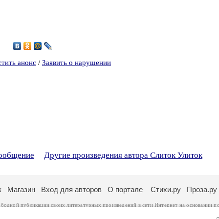
0
стить анонс
/
Заявить о нарушении
сообщение
Другие произведения автора Слиток Улиток
к
Магазин
Вход для авторов
О портале
Стихи.ру
Проза.ру
ободной публикации своих литературных произведений в сети Интернет на основании
п
ся
законом
. Перепечатка произведений возможна только с согласия его автора, к котором
ры несут самостоятельно на основании
правил публикации
и
законодательства Российско