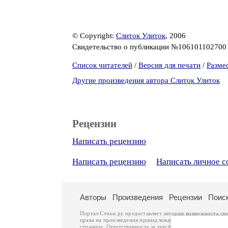
© Copyright:
Слиток Улиток
, 2006
Свидетельство о публикации №10610110270
Список читателей
/
Версия для печати
/
Разме
Другие произведения автора Слиток Улиток
Рецензии
Написать рецензию
Написать рецензию
Написать личное 
Авторы
Произведения
Рецензии
Поис
Портал Стихи.ру предоставляет авторам возможность св
права на произведения принадлежат авторам и охраняют
странице. Ответственность за тексты произведений авто