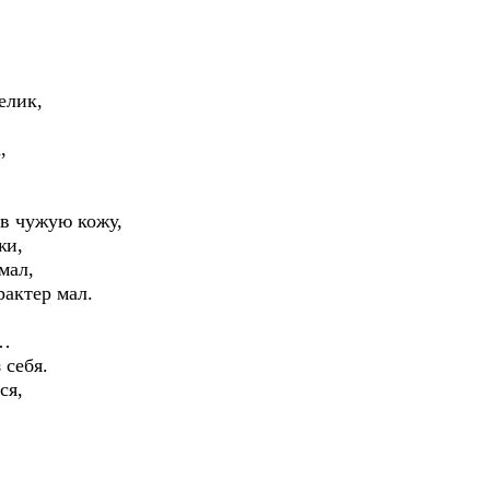
елик,
,
 в чужую кожу,
жи,
мал,
рактер мал.
я…
 себя.
ся,