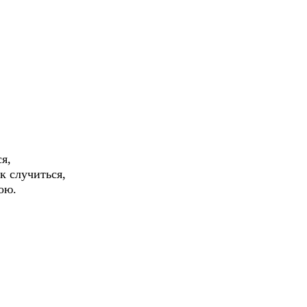
я,
ак случиться,
ою.