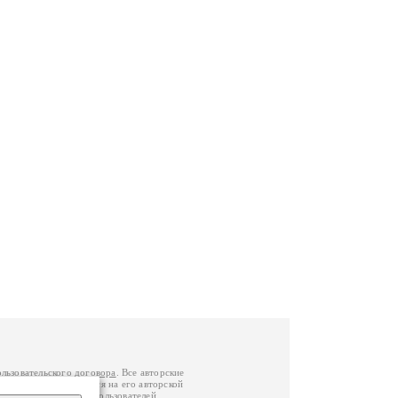
ользовательского договора
. Все авторские
у вы можете обратиться на его авторской
й Федерации
. Данные пользователей