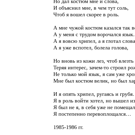
Но дал костюм мне и слова,
И объяснил мне, в чем тут соль,
Чтоб я вошел скорее в роль.
А мне чужой костюм казался так в
А у меня с трудом ворочался язык.
А я вовсю хрипел, а я глотал слова
А я уже вспотел, болела голова,
Но вновь из кожи лез, чтоб влезть
Теряя интерес, зачем-то строил ро
Не только мой язык, я сам уже хро
Мне был костюм велик, но был ха
И я опять хрипел, ругаясь и груб
Я в роль войти хотел, но вышел из
Я был не я, в себя уже не помещал
Я постепенно перевоплощался…
1985-1986 гг.