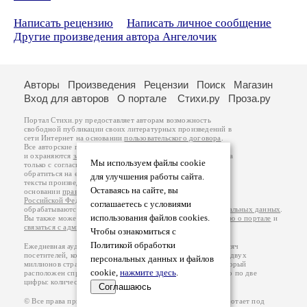
Написать рецензию
Написать личное сообщение
Другие произведения автора Ангелочик
Авторы
Произведения
Рецензии
Поиск
Магазин
Вход для авторов
О портале
Стихи.ру
Проза.ру
Портал Стихи.ру предоставляет авторам возможность
свободной публикации своих литературных произведений в
сети Интернет на основании
пользовательского договора
.
Все авторские права на произведения принадлежат авторам
и охраняются
законом
. Перепечатка произведений возможна
Мы используем файлы cookie
только с согласия его автора, к которому вы можете
обратиться на его авторской странице. Ответственность за
для улучшения работы сайта.
тексты произведений авторы несут самостоятельно на
Оставаясь на сайте, вы
основании
правил публикации
и
законодательства
Российской Федерации
. Данные пользователей
соглашаетесь с условиями
обрабатываются на основании
Политики обработки персональных данных
.
использования файлов cookies.
Вы также можете посмотреть более подробную
информацию о портале
и
связаться с администрацией
.
Чтобы ознакомиться с
Политикой обработки
Ежедневная аудитория портала Стихи.ру – порядка 200 тысяч
посетителей, которые в общей сумме просматривают более двух
персональных данных и файлов
миллионов страниц по данным счетчика посещаемости, который
cookie,
нажмите здесь
.
расположен справа от этого текста. В каждой графе указано по две
цифры: количество просмотров и количество посетителей.
Соглашаюсь
© Все права принадлежат авторам, 2000-2026. Портал работает под