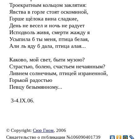
Троекратным кольцом заклятия:
Явства в горле стоят оскоминой,
Горше щёлока вина сладкие,
День не весел и ночь не радует
Исподволь живя, смерти жажду я
Усыпила б ты меня, птица белая,
Али ль яду б дала, птица алая...
Каково, мой свет, быти музою?
Страстью, болею, счастьем нечаянным?
Ливнем солнечным, птицей израненной,
Горькой радостью
Певцу безымянному...
3-4.IX.06.
© Copyright:
Сюр Гном
, 2006
Свидетельство о публикации №106090401739