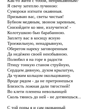
Как-то жити с тобой, неприкаянным?
Я свечу затеплю лучиною:
Сумороки изгнати окаянныя.
Призываю вас, светы чистыя!
Бубном медяным, звоном заревным,
Снизойдите ко мне, излучитеся! -
Колотушкою бью барабанною.
Заплету вас в косицу ясную
Троежильную, ненадрывную,
Оберегом нареку заговоренным
Да недёжею своей неизбывною.
Полюбил я на горе в радости
Птицу тонкую станом струйную,
Сердцем дивную, духом крылатую,
Да чужим кольцом окольцованну.
Вроде рядом - да не притронешься
Близость ложная дали тягостней!
Во клети пленена невольницей
Сколь тянись до ней - не дотянешься...
С той поры я и сам окованный