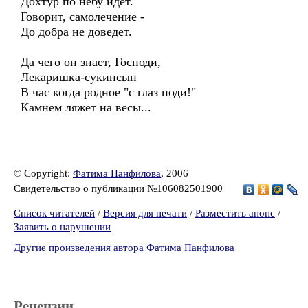
Дохтур по небу идет.
Говорит, самолечение -
До добра не доведет.
Да чего он знает, Господи,
Лекаришка-сукинсын
В час когда родное "с глаз поди!"
Камнем ляжет на весы...
© Copyright:
Фатима Панфилова
, 2006
Свидетельство о публикации №106082501900
Список читателей
/
Версия для печати
/
Разместить анонс
/
Заявить о нарушении
Другие произведения автора Фатима Панфилова
Рецензии