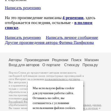
Написать рецензию
На это произведение написаны
4 рецензии
, здесь
отображается последняя, остальные -
в полном
списке
.
Написать рецензию
Написать личное сообщение
Другие произведения автора Фатима Панфилова
Авторы
Произведения
Рецензии
Поиск
Магазин
Вход для авторов
О портале
Стихи.ру
Проза.ру
Портал Стихи.ру предоставляет авторам возможность
свободной публикации своих литературных произведений в
сети Интернет на основании
пользовательского договора
.
Все авторские права на произведения принадлежат авторам
и охраняются
законом
. Перепечатка произведений возможна
Мы используем файлы cookie
только с согласия его автора, к которому вы можете
обратиться на его авторской странице. Ответственность за
для улучшения работы сайта.
тексты произведений авторы несут самостоятельно на
Оставаясь на сайте, вы
основании
правил публикации
и
законодательства
Российской Федерации
. Данные пользователей
соглашаетесь с условиями
обрабатываются на основании
Политики обработки персональных данных
.
использования файлов cookies.
Вы также можете посмотреть более подробную
информацию о портале
и