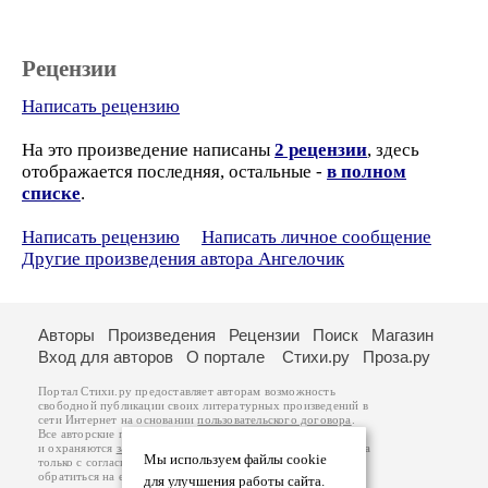
Рецензии
Написать рецензию
На это произведение написаны
2 рецензии
, здесь
отображается последняя, остальные -
в полном
списке
.
Написать рецензию
Написать личное сообщение
Другие произведения автора Ангелочик
Авторы
Произведения
Рецензии
Поиск
Магазин
Вход для авторов
О портале
Стихи.ру
Проза.ру
Портал Стихи.ру предоставляет авторам возможность
свободной публикации своих литературных произведений в
сети Интернет на основании
пользовательского договора
.
Все авторские права на произведения принадлежат авторам
и охраняются
законом
. Перепечатка произведений возможна
Мы используем файлы cookie
только с согласия его автора, к которому вы можете
обратиться на его авторской странице. Ответственность за
для улучшения работы сайта.